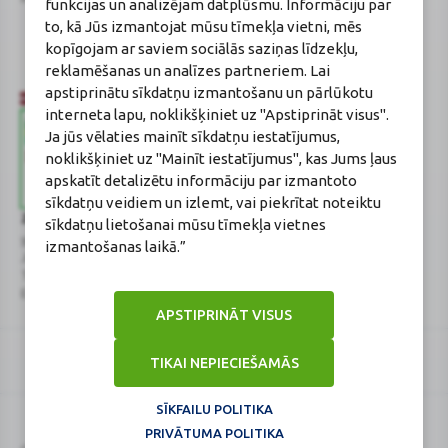
funkcijas un analizējam datplūsmu. Informāciju par
Gončarova
to, kā Jūs izmantojat mūsu tīmekļa vietni, mēs
Reģistrācijas Nr.: F-0834
kopīgojam ar saviem sociālās saziņas līdzekļu,
Sertifikāta Nr.: 215.2025
reklamēšanas un analīzes partneriem. Lai
apstiprinātu sīkdatņu izmantošanu un pārlūkotu
interneta lapu, noklikšķiniet uz "Apstiprināt visus".
Ja jūs vēlaties mainīt sīkdatņu iestatījumus,
noklikšķiniet uz "Mainīt iestatījumus", kas Jums ļaus
apskatīt detalizētu informāciju par izmantoto
sīkdatņu veidiem un izlemt, vai piekrītat noteiktu
Zāļu valsts aģentūra
Veselības inspekcija
sīkdatņu lietošanai mūsu tīmekļa vietnes
www.zva.gov.lv
www.vi.gov.lv
izmantošanas laikā.”
Jersikas iela 15, Rīga
Klijānu iela 7, Rīga
Tālr: 67 078 424
Tālr: 67081600
E-pasts: info@zva.gov.lv
E-pasts: vi@vi.gov.lv
APSTIPRINĀT VISUS
TIKAI NEPIECIEŠAMĀS
SĪKFAILU POLITIKA
PRIVĀTUMA POLITIKA
Logo