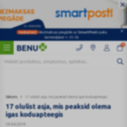
Ieskaties!
Bezmaksas piegāde uz
SmartPosti
paku
Kategorijas
termināļiem 1.-31.10.
0
Sākums
17 olulist asja, mis peaksid olema igas koduapteegis
17 olulist asja, mis peaksid olema
igas koduapteegis
29.04.2019.