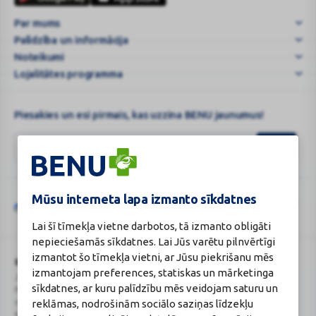
olema
Par mums
igas
Palīdzība un informācija
koduapteegis
...
Noteikumi
Lojalitātes programma
Piesakies un esi pirmais, kas uzzina BENU jaunumus!
Mūsu interneta lapa izmanto sīkdatnes
Šo vietni aizsargā „reCAPTCHA“, un uz to attiecas „Google“
privātuma
Google
politika
un
pakalpojumu sniegšanas noteikumi
.
Lai šī tīmekļa vietne darbotos, tā izmanto obligāti
reCAPTCHA
nepieciešamās sīkdatnes. Lai Jūs varētu pilnvērtīgi
izmantot šo tīmekļa vietni, ar Jūsu piekrišanu mēs
BENU Aptieka Latvija, SIA
Licence
izmantojam preferences, statiskas un mārketinga
Juridiskā adrese / Faktiskā adrese:
Licences numurs:
A00010
sīkdatnes, ar kuru palīdzību mēs veidojam saturu un
Noliktavu iela 5, Dreiliņi, Stopiņu
E-aptiekas kontakti
novads, LV-2130
Aptiekas vadītāja:
reklāmas, nodrošinām sociālo saziņas līdzekļu
Reģistrācijas Nr.: 40003252167
Sertificēta farmaceite: Jeļena