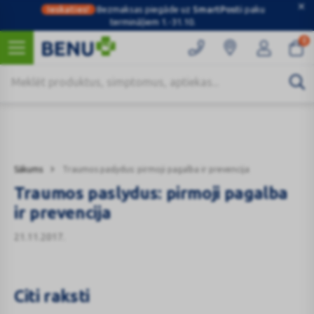
Ieskaties!
Bezmaksas piegāde uz
SmartPosti
paku
termināļiem 1.-31.10.
0
Kategorijas
Sākums
Traumos paslydus: pirmoji pagalba ir prevencija
Traumos paslydus: pirmoji pagalba
ir prevencija
21.11.2017.
Citi raksti