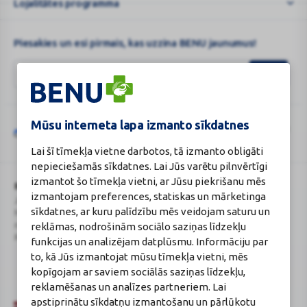
Lojalitātes programma
Piesakies un esi pirmais, kas uzzina BENU jaunumus!
Mūsu interneta lapa izmanto sīkdatnes
Šo vietni aizsargā „reCAPTCHA“, un uz to attiecas „Google“
privātuma
Google
politika
un
pakalpojumu sniegšanas noteikumi
.
Lai šī tīmekļa vietne darbotos, tā izmanto obligāti
reCAPTCHA
nepieciešamās sīkdatnes. Lai Jūs varētu pilnvērtīgi
izmantot šo tīmekļa vietni, ar Jūsu piekrišanu mēs
BENU Aptieka Latvija, SIA
Licence
izmantojam preferences, statiskas un mārketinga
Juridiskā adrese / Faktiskā adrese:
Licences numurs:
A00010
sīkdatnes, ar kuru palīdzību mēs veidojam saturu un
Noliktavu iela 5, Dreiliņi, Stopiņu
E-aptiekas kontakti
novads, LV-2130
Aptiekas vadītāja:
reklāmas, nodrošinām sociālo saziņas līdzekļu
Reģistrācijas Nr.: 40003252167
Sertificēta farmaceite: Jeļena
funkcijas un analizējam datplūsmu. Informāciju par
Gončarova
to, kā Jūs izmantojat mūsu tīmekļa vietni, mēs
Reģistrācijas Nr.: F-0834
kopīgojam ar saviem sociālās saziņas līdzekļu,
Sertifikāta Nr.: 215.2025
reklamēšanas un analīzes partneriem. Lai
apstiprinātu sīkdatņu izmantošanu un pārlūkotu