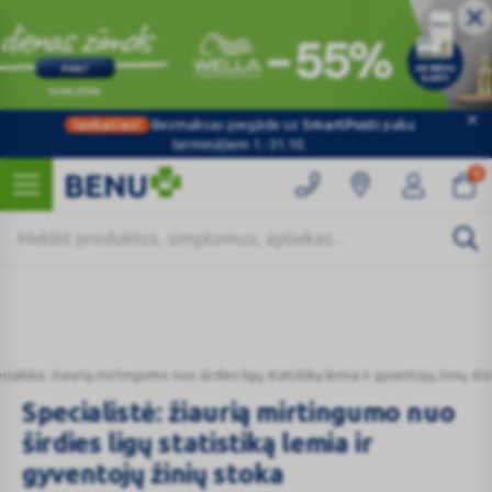
Ieskaties!
Bezmaksas piegāde uz
SmartPosti
paku
Kategorijas
termināļiem 1.-31.10.
0
cialistė: žiaurią mirtingumo nuo širdies ligų statistiką lemia ir gyventojų žinių st
Specialistė: žiaurią mirtingumo nuo
širdies ligų statistiką lemia ir
gyventojų žinių stoka