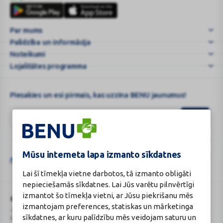
BENU
širdies
karte
ligų
Par mums
sta
Palīdzība un informācija
...
Noteikumi
Lojalitātes programma
Piesakies un esi pirmais, kas uzzina BENU jaunumus!
Mūsu interneta lapa izmanto sīkdatnes
Šo vietni aizsargā „reCAPTCHA“, un uz to attiecas „Google“
privātuma
Google
politika
un
pakalpojumu sniegšanas noteikumi
.
Lai šī tīmekļa vietne darbotos, tā izmanto obligāti
reCAPTCHA
nepieciešamās sīkdatnes. Lai Jūs varētu pilnvērtīgi
izmantot šo tīmekļa vietni, ar Jūsu piekrišanu mēs
BENU Aptieka Latvija, SIA
Licence
izmantojam preferences, statiskas un mārketinga
Juridiskā adrese / Faktiskā adrese:
Licences numurs:
A00010
sīkdatnes, ar kuru palīdzību mēs veidojam saturu un
Noliktavu iela 5, Dreiliņi, Stopiņu
E-aptiekas kontakti