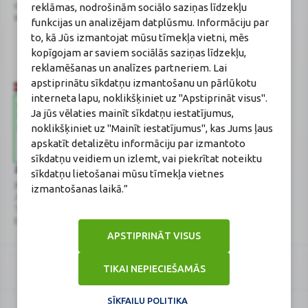
novads, LV-2130
Aptiekas vadītāja:
reklāmas, nodrošinām sociālo saziņas līdzekļu
Reģistrācijas Nr.: 40003252167
Sertificēta farmaceite: Jeļena
funkcijas un analizējam datplūsmu. Informāciju par
Gončarova
to, kā Jūs izmantojat mūsu tīmekļa vietni, mēs
Reģistrācijas Nr.: F-0834
kopīgojam ar saviem sociālās saziņas līdzekļu,
Sertifikāta Nr.: 215.2025
reklamēšanas un analīzes partneriem. Lai
apstiprinātu sīkdatņu izmantošanu un pārlūkotu
interneta lapu, noklikšķiniet uz "Apstiprināt visus".
Ja jūs vēlaties mainīt sīkdatņu iestatījumus,
noklikšķiniet uz "Mainīt iestatījumus", kas Jums ļaus
apskatīt detalizētu informāciju par izmantoto
sīkdatņu veidiem un izlemt, vai piekrītat noteiktu
Zāļu valsts aģentūra
Veselības inspekcija
sīkdatņu lietošanai mūsu tīmekļa vietnes
www.zva.gov.lv
www.vi.gov.lv
izmantošanas laikā.”
Jersikas iela 15, Rīga
Klijānu iela 7, Rīga
Tālr: 67 078 424
Tālr: 67081600
E-pasts: info@zva.gov.lv
E-pasts: vi@vi.gov.lv
APSTIPRINĀT VISUS
TIKAI NEPIECIEŠAMĀS
SĪKFAILU POLITIKA