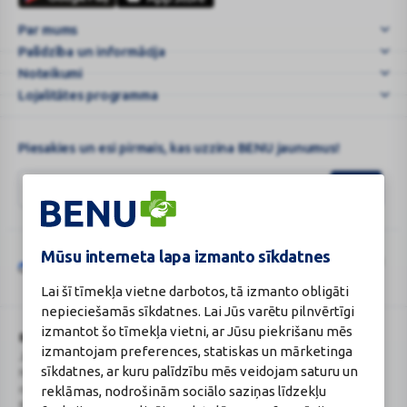
kaip
Par mums
elgtis
Palīdzība un informācija
nukentė
...
Noteikumi
Lojalitātes programma
Piesakies un esi pirmais, kas uzzina BENU jaunumus!
Mūsu interneta lapa izmanto sīkdatnes
Šo vietni aizsargā „reCAPTCHA“, un uz to attiecas „Google“
privātuma
Google
politika
un
pakalpojumu sniegšanas noteikumi
.
Lai šī tīmekļa vietne darbotos, tā izmanto obligāti
reCAPTCHA
nepieciešamās sīkdatnes. Lai Jūs varētu pilnvērtīgi
izmantot šo tīmekļa vietni, ar Jūsu piekrišanu mēs
BENU Aptieka Latvija, SIA
Licence
izmantojam preferences, statiskas un mārketinga
Juridiskā adrese / Faktiskā adrese:
Licences numurs:
A00010
sīkdatnes, ar kuru palīdzību mēs veidojam saturu un
Noliktavu iela 5, Dreiliņi, Stopiņu
E-aptiekas kontakti
novads, LV-2130
Aptiekas vadītāja:
reklāmas, nodrošinām sociālo saziņas līdzekļu
Reģistrācijas Nr.: 40003252167
Sertificēta farmaceite: Jeļena