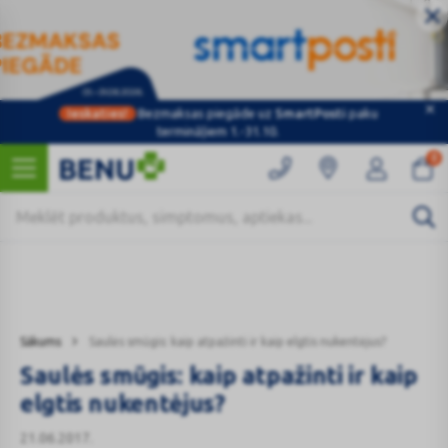
Ieskaties!
Bezmaksas piegāde uz
SmartPosti
paku
Kategorijas
termināļiem 1.-31.10.
0
Sākums
Saulės smūgis: kaip atpažinti ir kaip elgtis nukentėjus?
Saulės smūgis: kaip atpažinti ir kaip
elgtis nukentėjus?
21.06.2017.