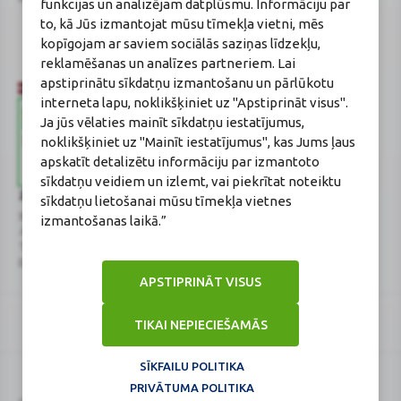
funkcijas un analizējam datplūsmu. Informāciju par
Gončarova
to, kā Jūs izmantojat mūsu tīmekļa vietni, mēs
Reģistrācijas Nr.: F-0834
kopīgojam ar saviem sociālās saziņas līdzekļu,
Sertifikāta Nr.: 215.2025
reklamēšanas un analīzes partneriem. Lai
apstiprinātu sīkdatņu izmantošanu un pārlūkotu
interneta lapu, noklikšķiniet uz "Apstiprināt visus".
Ja jūs vēlaties mainīt sīkdatņu iestatījumus,
noklikšķiniet uz "Mainīt iestatījumus", kas Jums ļaus
apskatīt detalizētu informāciju par izmantoto
sīkdatņu veidiem un izlemt, vai piekrītat noteiktu
Zāļu valsts aģentūra
Veselības inspekcija
sīkdatņu lietošanai mūsu tīmekļa vietnes
www.zva.gov.lv
www.vi.gov.lv
izmantošanas laikā.”
Jersikas iela 15, Rīga
Klijānu iela 7, Rīga
Tālr: 67 078 424
Tālr: 67081600
E-pasts: info@zva.gov.lv
E-pasts: vi@vi.gov.lv
APSTIPRINĀT VISUS
TIKAI NEPIECIEŠAMĀS
SĪKFAILU POLITIKA
PRIVĀTUMA POLITIKA
Logo