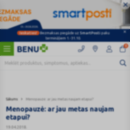
Ieskaties!
Bezmaksas piegāde uz
SmartPosti
paku
Kategorijas
termināļiem 1.-31.10.
0
Sākums
Menopauzė: ar jau metas naujam etapui?
Menopauzė: ar jau metas naujam
etapui?
19.04.2018.