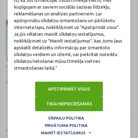
to, kā Jūs izmantojat mūsu tīmekļa vietni, mēs
Reģistrācijas Nr.: F-0834
kopīgojam ar saviem sociālās saziņas līdzekļu,
Sertifikāta Nr.: 215.2025
reklamēšanas un analīzes partneriem. Lai
apstiprinātu sīkdatņu izmantošanu un pārlūkotu
interneta lapu, noklikšķiniet uz "Apstiprināt visus".
Ja jūs vēlaties mainīt sīkdatņu iestatījumus,
noklikšķiniet uz "Mainīt iestatījumus", kas Jums ļaus
apskatīt detalizētu informāciju par izmantoto
sīkdatņu veidiem un izlemt, vai piekrītat noteiktu
Zāļu valsts aģentūra
Veselības inspekcija
sīkdatņu lietošanai mūsu tīmekļa vietnes
www.zva.gov.lv
www.vi.gov.lv
izmantošanas laikā.”
Jersikas iela 15, Rīga
Klijānu iela 7, Rīga
Tālr: 67 078 424
Tālr: 67081600
E-pasts: info@zva.gov.lv
E-pasts: vi@vi.gov.lv
APSTIPRINĀT VISUS
TIKAI NEPIECIEŠAMĀS
SĪKFAILU POLITIKA
PRIVĀTUMA POLITIKA
Logo
Logo
© 2026
BENU.LV
. Visas tiesības aizsargātas.
MAINĪT IESTATĪJUMUS
Lapa atjaunināta: 07.08.2026.