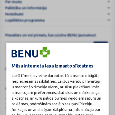
Par mums
|
Palīdzība un informācija
BENU.LV
–
Noteikumi
e
Lojalitātes programma
...
Piesakies un esi pirmais, kas uzzina BENU jaunumus!
Mūsu interneta lapa izmanto sīkdatnes
Šo vietni aizsargā „reCAPTCHA“, un uz to attiecas „Google“
privātuma
Google
politika
un
pakalpojumu sniegšanas noteikumi
.
Lai šī tīmekļa vietne darbotos, tā izmanto obligāti
reCAPTCHA
nepieciešamās sīkdatnes. Lai Jūs varētu pilnvērtīgi
izmantot šo tīmekļa vietni, ar Jūsu piekrišanu mēs
BENU Aptieka Latvija, SIA
Licence
izmantojam preferences, statiskas un mārketinga
Juridiskā adrese / Faktiskā adrese:
Licences numurs:
A00010
sīkdatnes, ar kuru palīdzību mēs veidojam saturu un
Noliktavu iela 5, Dreiliņi, Stopiņu
E-aptiekas kontakti
novads, LV-2130
Aptiekas vadītāja:
reklāmas, nodrošinām sociālo saziņas līdzekļu
Reģistrācijas Nr.: 40003252167
Sertificēta farmaceite: Jeļena
funkcijas un analizējam datplūsmu. Informāciju par
Gončarova