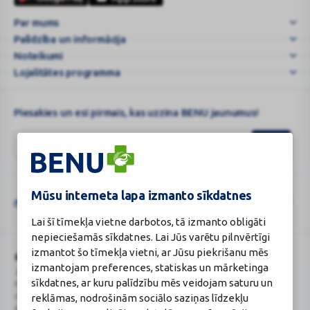
netenkame
Par mums
greičiau
Palīdzība un informācija
...
Noteikumi
Lojalitātes programma
Piesakies un esi pirmais, kas uzzina BENU jaunumus!
Mūsu interneta lapa izmanto sīkdatnes
Šo vietni aizsargā „reCAPTCHA“, un uz to attiecas „Google“
privātuma
Google
politika
un
pakalpojumu sniegšanas noteikumi
.
Lai šī tīmekļa vietne darbotos, tā izmanto obligāti
reCAPTCHA
nepieciešamās sīkdatnes. Lai Jūs varētu pilnvērtīgi
izmantot šo tīmekļa vietni, ar Jūsu piekrišanu mēs
BENU Aptieka Latvija, SIA
Licence
izmantojam preferences, statiskas un mārketinga
Juridiskā adrese / Faktiskā adrese:
Licences numurs:
A00010
sīkdatnes, ar kuru palīdzību mēs veidojam saturu un
Noliktavu iela 5, Dreiliņi, Stopiņu
E-aptiekas kontakti
novads, LV-2130
Aptiekas vadītāja:
reklāmas, nodrošinām sociālo saziņas līdzekļu
Reģistrācijas Nr.: 40003252167
Sertificēta farmaceite: Jeļena