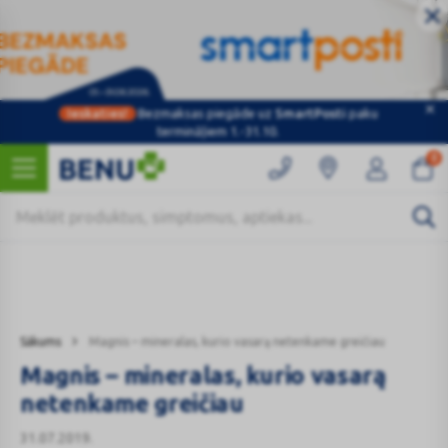
Ieskaties!
Bezmaksas piegāde uz
SmartPosti
paku
Kategorijas
termināļiem 1.-31.10.
0
Sākums
Magnis – mineralas, kurio vasarą netenkame greičiau
Magnis – mineralas, kurio vasarą
netenkame greičiau
31.07.2019.