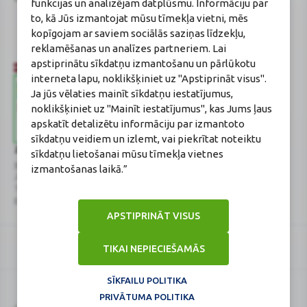
funkcijas un analizējam datplūsmu. Informāciju par
Gončarova
to, kā Jūs izmantojat mūsu tīmekļa vietni, mēs
Reģistrācijas Nr.: F-0834
kopīgojam ar saviem sociālās saziņas līdzekļu,
Sertifikāta Nr.: 215.2025
reklamēšanas un analīzes partneriem. Lai
apstiprinātu sīkdatņu izmantošanu un pārlūkotu
interneta lapu, noklikšķiniet uz "Apstiprināt visus".
Ja jūs vēlaties mainīt sīkdatņu iestatījumus,
noklikšķiniet uz "Mainīt iestatījumus", kas Jums ļaus
apskatīt detalizētu informāciju par izmantoto
sīkdatņu veidiem un izlemt, vai piekrītat noteiktu
Zāļu valsts aģentūra
Veselības inspekcija
sīkdatņu lietošanai mūsu tīmekļa vietnes
www.zva.gov.lv
www.vi.gov.lv
izmantošanas laikā.”
Jersikas iela 15, Rīga
Klijānu iela 7, Rīga
Tālr: 67 078 424
Tālr: 67081600
E-pasts: info@zva.gov.lv
E-pasts: vi@vi.gov.lv
APSTIPRINĀT VISUS
TIKAI NEPIECIEŠAMĀS
SĪKFAILU POLITIKA
PRIVĀTUMA POLITIKA
Logo