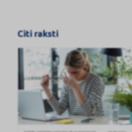
Citi raksti
Kā