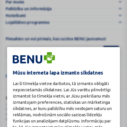
Par mums
e-
Palīdzība un informācija
...
Noteikumi
Lojalitātes programma
Piesakies un esi pirmais, kas uzzina BENU jaunumus!
Mūsu interneta lapa izmanto sīkdatnes
Šo vietni aizsargā „reCAPTCHA“, un uz to attiecas „Google“
privātuma
Google
politika
un
pakalpojumu sniegšanas noteikumi
.
Lai šī tīmekļa vietne darbotos, tā izmanto obligāti
reCAPTCHA
nepieciešamās sīkdatnes. Lai Jūs varētu pilnvērtīgi
izmantot šo tīmekļa vietni, ar Jūsu piekrišanu mēs
BENU Aptieka Latvija, SIA
Licence
izmantojam preferences, statiskas un mārketinga
Juridiskā adrese / Faktiskā adrese:
Licences numurs:
A00010
sīkdatnes, ar kuru palīdzību mēs veidojam saturu un
Noliktavu iela 5, Dreiliņi, Stopiņu
E-aptiekas kontakti
novads, LV-2130
Aptiekas vadītāja:
reklāmas, nodrošinām sociālo saziņas līdzekļu
Reģistrācijas Nr.: 40003252167
Sertificēta farmaceite: Jeļena
funkcijas un analizējam datplūsmu. Informāciju par
Gončarova