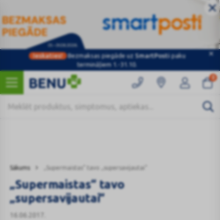
Ieskaties!
Bezmaksas piegāde uz
SmartPosti
paku
Kategorijas
termināļiem 1.-31.10.
0
Sākums
„Supermaistas“ tavo „supersavijautai“
„Supermaistas“ tavo
„supersavijautai“
16.06.2017.