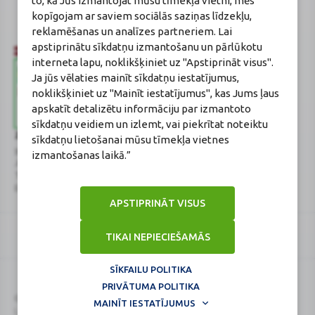
to, kā Jūs izmantojat mūsu tīmekļa vietni, mēs
Reģistrācijas Nr.: F-0834
kopīgojam ar saviem sociālās saziņas līdzekļu,
Sertifikāta Nr.: 215.2025
reklamēšanas un analīzes partneriem. Lai
apstiprinātu sīkdatņu izmantošanu un pārlūkotu
interneta lapu, noklikšķiniet uz "Apstiprināt visus".
Ja jūs vēlaties mainīt sīkdatņu iestatījumus,
noklikšķiniet uz "Mainīt iestatījumus", kas Jums ļaus
apskatīt detalizētu informāciju par izmantoto
sīkdatņu veidiem un izlemt, vai piekrītat noteiktu
Zāļu valsts aģentūra
Veselības inspekcija
sīkdatņu lietošanai mūsu tīmekļa vietnes
www.zva.gov.lv
www.vi.gov.lv
izmantošanas laikā.”
Jersikas iela 15, Rīga
Klijānu iela 7, Rīga
Tālr: 67 078 424
Tālr: 67081600
E-pasts: info@zva.gov.lv
E-pasts: vi@vi.gov.lv
APSTIPRINĀT VISUS
TIKAI NEPIECIEŠAMĀS
SĪKFAILU POLITIKA
PRIVĀTUMA POLITIKA
Logo
Logo
© 2026
BENU.LV
. Visas tiesības aizsargātas.
MAINĪT IESTATĪJUMUS
Lapa atjaunināta: 08.08.2026.