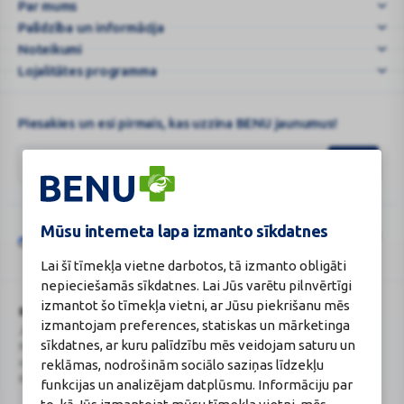
Par mums
BENU.LV
Palīdzība un informācija
–
e
Noteikumi
...
Lojalitātes programma
Piesakies un esi pirmais, kas uzzina BENU jaunumus!
Mūsu interneta lapa izmanto sīkdatnes
Šo vietni aizsargā „reCAPTCHA“, un uz to attiecas „Google“
privātuma
Google
politika
un
pakalpojumu sniegšanas noteikumi
.
Lai šī tīmekļa vietne darbotos, tā izmanto obligāti
reCAPTCHA
nepieciešamās sīkdatnes. Lai Jūs varētu pilnvērtīgi
izmantot šo tīmekļa vietni, ar Jūsu piekrišanu mēs
BENU Aptieka Latvija, SIA
Licence
izmantojam preferences, statiskas un mārketinga
Juridiskā adrese / Faktiskā adrese:
Licences numurs:
A00010
sīkdatnes, ar kuru palīdzību mēs veidojam saturu un
Noliktavu iela 5, Dreiliņi, Stopiņu
E-aptiekas kontakti
novads, LV-2130
Aptiekas vadītāja:
reklāmas, nodrošinām sociālo saziņas līdzekļu
Reģistrācijas Nr.: 40003252167
Sertificēta farmaceite: Jeļena
funkcijas un analizējam datplūsmu. Informāciju par
Gončarova