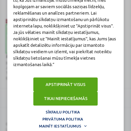
to, kā Jūs izmantojat mūsu tīmekļa vietni, mēs
Reģistrācijas Nr.: F-0834
kopīgojam ar saviem sociālās saziņas līdzekļu,
Sertifikāta Nr.: 215.2025
reklamēšanas un analīzes partneriem. Lai
apstiprinātu sīkdatņu izmantošanu un pārlūkotu
interneta lapu, noklikšķiniet uz "Apstiprināt visus".
Ja jūs vēlaties mainīt sīkdatņu iestatījumus,
noklikšķiniet uz "Mainīt iestatījumus", kas Jums ļaus
apskatīt detalizētu informāciju par izmantoto
sīkdatņu veidiem un izlemt, vai piekrītat noteiktu
Zāļu valsts aģentūra
Veselības inspekcija
sīkdatņu lietošanai mūsu tīmekļa vietnes
www.zva.gov.lv
www.vi.gov.lv
izmantošanas laikā.”
Jersikas iela 15, Rīga
Klijānu iela 7, Rīga
Tālr: 67 078 424
Tālr: 67081600
E-pasts: info@zva.gov.lv
E-pasts: vi@vi.gov.lv
APSTIPRINĀT VISUS
TIKAI NEPIECIEŠAMĀS
SĪKFAILU POLITIKA
PRIVĀTUMA POLITIKA
Logo
Logo
© 2026
BENU.LV
. Visas tiesības aizsargātas.
MAINĪT IESTATĪJUMUS
Lapa atjaunināta: 09.08.2026.