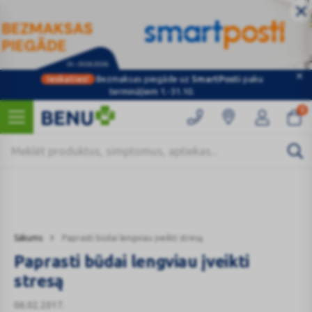
Ieskaties!
Bezmaksas piegāde uz
SmartPosti
paku
Kategorijas
termināļiem 1.-31.10.
0
Sākums
Paprasti būdai lengviau įveikti stresą
Paprasti būdai lengviau įveikti
stresą
06.02.2017.