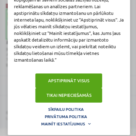
reklamēšanas un analīzes partneriem. Lai
apstiprinātu sīkdatņu izmantošanu un pārlūkotu
interneta lapu, noklikšķiniet uz "Apstiprināt visus". Ja
jūs vēlaties mainīt sīkdatņu iestatījumus,
noklikšķiniet uz "Mainīt iestatījumus", kas Jums ļaus
apskatīt detalizētu informāciju par izmantoto
Zāļu valsts aģentūra
Veselības inspekcija
sīkdatņu veidiem un izlemt, vai piekrītat noteiktu
www.zva.gov.lv
www.vi.gov.lv
sīkdatņu lietošanai mūsu tīmekļa vietnes
Jersikas iela 15, Rīga
Klijānu iela 7, Rīga
izmantošanas laikā.”
Tālr: 67 078 424
Tālr: 67081600
E-pasts: info@zva.gov.lv
E-pasts: vi@vi.gov.lv
APSTIPRINĀT VISUS
TIKAI NEPIECIEŠAMĀS
SĪKFAILU POLITIKA
Logo
Logo
© 2026
BENU.LV
. Visas tiesības aizsargātas.
PRIVĀTUMA POLITIKA
Lapa atjaunināta: 09.08.2026.
MAINĪT IESTATĪJUMUS