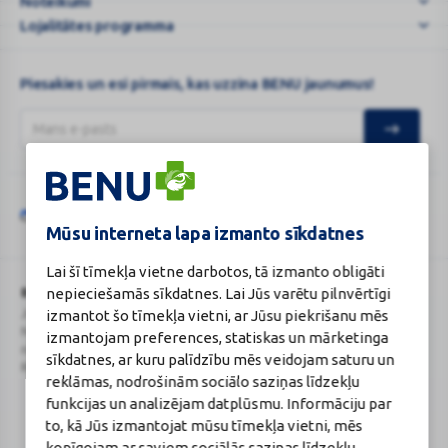
Noteikumi
Lojalitātes programma
Piesakies un esi pirmais, kas uzzina BENU jaunumus!
Šo vietni aizsargā „reCAPTCHA“, un uz to attiecas „Google“
privātuma
Google
politika
un
pakalpojumu sniegšanas noteikumi
.
Mūsu interneta lapa izmanto sīkdatnes
reCAPTCHA
Lai šī tīmekļa vietne darbotos, tā izmanto obligāti
BENU Aptieka Latvija, SIA
Licence
nepieciešamās sīkdatnes. Lai Jūs varētu pilnvērtīgi
Juridiskā adrese / Faktiskā adrese:
Licences numurs:
A00010
izmantot šo tīmekļa vietni, ar Jūsu piekrišanu mēs
Noliktavu iela 5, Dreiliņi, Stopiņu
E-aptiekas kontakti
izmantojam preferences, statiskas un mārketinga
novads, LV-2130
Aptiekas vadītāja:
sīkdatnes, ar kuru palīdzību mēs veidojam saturu un
Reģistrācijas Nr.: 40003252167
Sertificēta farmaceite: Jeļena
reklāmas, nodrošinām sociālo saziņas līdzekļu
Gončarova
funkcijas un analizējam datplūsmu. Informāciju par
Reģistrācijas Nr.: F-0834
Sertifikāta Nr.: 215.2025
to, kā Jūs izmantojat mūsu tīmekļa vietni, mēs
kopīgojam ar saviem sociālās saziņas līdzekļu,