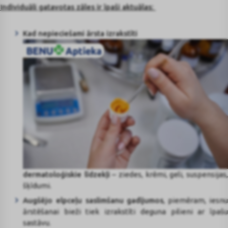
I
ndividuāli gatavotas zāles ir īpaši aktuālas:
Kad nepieciešami ārsta izrakstīti
dermatoloģiskie līdzekļi
– ziedes, krēmi, geli, suspensijas
šķīdumi.
Augšējo elpceļu saslimšanu gadījumos
, piemēram, iesn
ārstēšanai bieži tiek izrakstīti deguna pilieni ar īpašu
sastāvu.