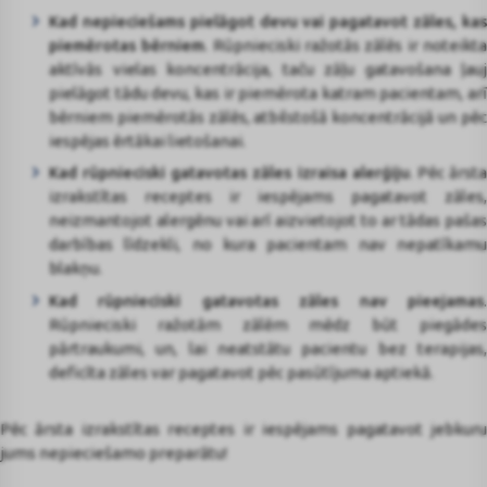
Kad nepieciešams pielāgot devu vai pagatavot zāles, kas
piemērotas bērniem
. Rūpnieciski ražotās zālēs ir noteikt
aktīvās vielas koncentrācija, taču zāļu gatavošana ļauj
pielāgot tādu devu, kas ir piemērota katram pacientam, arī
bērniem piemērotās zālēs, atbilstošā koncentrācijā un pēc
iespējas ērtākai lietošanai.
Kad rūpnieciski gatavotas zāles izraisa alerģiju
. Pēc ārst
izrakstītas receptes ir iespējams pagatavot zāles,
neizmantojot alergēnu vai arī aizvietojot to ar tādas pašas
darbības līdzekli, no kura pacientam nav nepatīkamu
blakņu.
Kad rūpnieciski gatavotas zāles nav pieejamas
.
Rūpnieciski ražotām zālēm mēdz būt piegādes
pārtraukumi, un, lai neatstātu pacientu bez terapijas,
deficīta zāles var pagatavot pēc pasūtījuma aptiekā.
Pēc ārsta izrakstītas receptes ir iespējams pagatavot jebkuru
jums nepieciešamo preparātu!