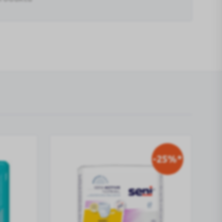
-25%*