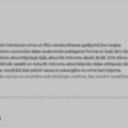
rots lietošanai urīna un fēču nesaturēšanas gadījumā (no vieglas
oties uzsūcošās daļas anatomiski pielāgotai formai ar īpaši ātru š
 slānis absorbējošajā daļā, absorbē mitrumu daudz ātrāk. EDS slānis
ektīvāk sadalīt un noturēt mitrumu absorbējošās daļas iekšpusē, tā
, rezultātā āda paliek sausa un pasargāta no urīna kairinājuma.
eglo aprūpi un aromāta neitralizācijas sistēma, kas novērš nepatīk
pašības. Pirms lietošanas izlasiet instrukcijas, kas norādītas uz produkta vai pievienot
a
, tādējādi samazinot noplūdes iespēju un palielinot komforta līme