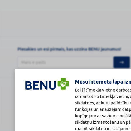
Apt
...
Piesakies un esi pirmais, kas uzzina BENU jaunumus!
Mūsu interneta lapa iz
Lai šī tīmekļa vietne darbot
BENU Aptieka Latvija, SIA
Licence
izmantot šo tīmekļa vietni,
Juridiskā adrese / Faktiskā adrese:
Licences numurs
Noliktavu iela 5, Dreiliņi, Stopiņu novads, LV-2130
E-aptiekas kont
sīkdatnes, ar kuru palīdzīb
Reģistrācijas Nr.: 40003252167
Aptiekas vadītāj
funkcijas un analizējam dat
Sertificēta far
kopīgojam ar saviem sociālā
Reģistrācijas Nr.
Sertifikāta Nr.: 
sīkdatņu izmantošanu un pārl
mainīt sīkdatņu iestatījumus