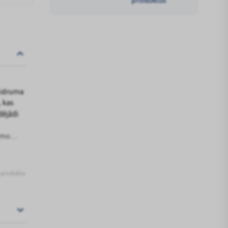
ķidruma
, kas
dējādi
amo
s produkta
ni;