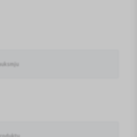
auksmju
produktu