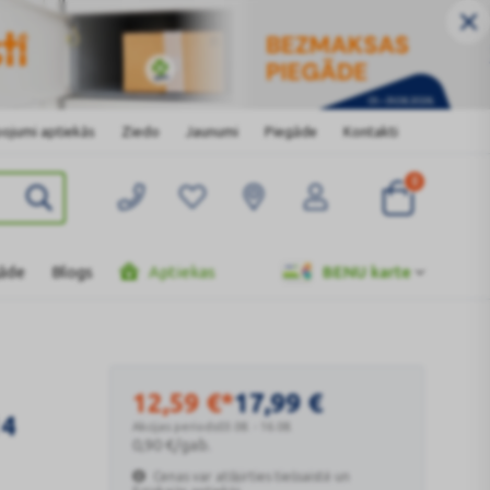
ojumi aptiekās
Ziedo
Jaunumi
Piegāde
Kontakti
0
gāde
Blogs
Aptiekas
BENU karte
12,59
€
*
17,99
€
14
Akcijas periods
03.08. - 16.08.
0,90
€
/gab.
Cenas var atšķirties tiešsaistē un