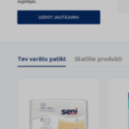
iegādājās.
UZDOT JAUTĀJUMU
Tev varētu patikt
Skatītie produkti