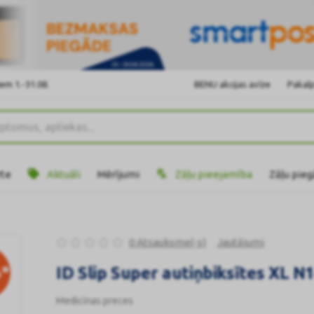
em 1.-31.08.
BENU akcijas avīze
Pakalp
rte
Aktuāli
Mērījumi
Zāļu pieejamība
Zāļu pie
0 Atsauksme(-s)
Jautājumi
*
ID Slip Super autiņbiksītes XL N
Medicīnas preces