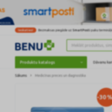
Ieskaties!
Bezmaksas piegāde uz
SmartPosti
paku termināļi
Produktu katalogs
Dāvanu ka
Sākums
Medicīnas preces un diagnostika
-30
%