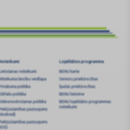
Noteikumi
Lojalitātes programma
Lietošanas noteikumi
BENU karte
Atteikuma tiesību veidlapa
Senioru priekšrocības
Privātuma politika
Īpašās priekšrocības
Sīkfailu politika
BENU lietotne
Videonovērošanas politika
BENU lojalitātes programmas
noteikumi
Piekļūstamības paziņojums
(Android)
Piekļūstamības paziņojums
(iOS)