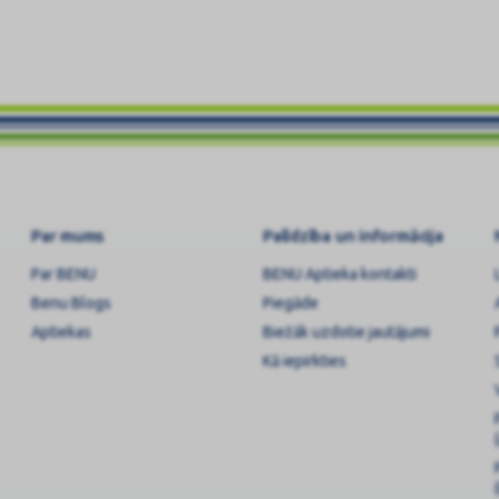
Par mums
Palīdzība un informācija
Par BENU
BENU Aptieka kontakti
Benu Blogs
Piegāde
Aptiekas
Biežāk uzdotie jautājumi
Kā iepirkties