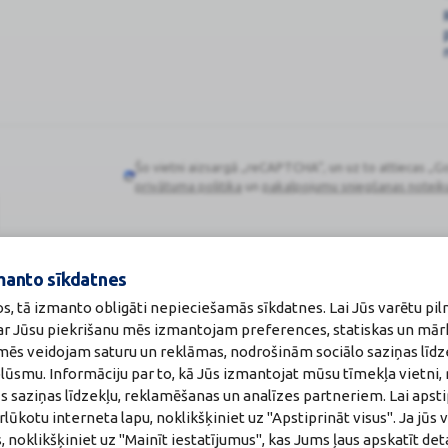
Šo vietni aizsargā „reCAPTCHA“, un uz to attiecas „G
Google
privātuma politika
un
pakalpojumu sniegšanas noteik
reCAPTCHA
manto sīkdatnes
os, tā izmanto obligāti nepieciešamās sīkdatnes. Lai Jūs varētu pil
Zāļu valsts aģen
 ar Jūsu piekrišanu mēs izmantojam preferences, statiskas un mār
:
A00010
www.zva.gov.lv
akti
Jersikas iela 15, Rīg
u mēs veidojam saturu un reklāmas, nodrošinām sociālo saziņas līdz
a:
Tālr: 67 078 424
plūsmu. Informāciju par to, kā Jūs izmantojat mūsu tīmekļa vietni,
maceite: Jeļena Gončarova
E-pasts: info@zva.g
s saziņas līdzekļu, reklamēšanas un analīzes partneriem. Lai apsti
: F-0834
215.2025
ūkotu interneta lapu, noklikšķiniet uz "Apstiprināt visus". Ja jūs v
, noklikšķiniet uz "Mainīt iestatījumus", kas Jums ļaus apskatīt det