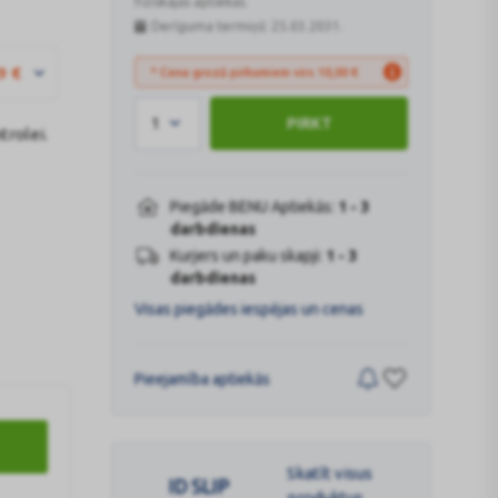
fiziskajās aptiekās.
Derīguma termiņš: 25.03.2031.
9
€
* Cena grozā pirkumiem virs
10,00
€
1
PIRKT
trolei.
Piegāde BENU Aptiekās:
1 - 3
darbdienas
Kurjers un paku skapji:
1 - 3
darbdienas
Visas piegādes iespējas un cenas
Pieejamība aptiekās
Skatīt visus
ID SLIP
produktus