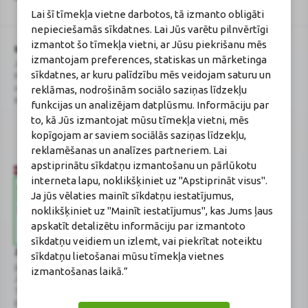
Google
politika
un
pakalpojumu sniegšanas noteikumi
.
Lai šī tīmekļa vietne darbotos, tā izmanto obligāti
reCAPTCHA
nepieciešamās sīkdatnes. Lai Jūs varētu pilnvērtīgi
izmantot šo tīmekļa vietni, ar Jūsu piekrišanu mēs
BENU Aptieka Latvija, SIA
Licence
izmantojam preferences, statiskas un mārketinga
Juridiskā adrese / Faktiskā adrese:
Licences numurs:
A00010
sīkdatnes, ar kuru palīdzību mēs veidojam saturu un
Noliktavu iela 5, Dreiliņi, Stopiņu
E-aptiekas kontakti
reklāmas, nodrošinām sociālo saziņas līdzekļu
novads, LV-2130
Aptiekas vadītāja:
Reģistrācijas Nr.: 40003252167
Sertificēta farmaceite: Jeļena
funkcijas un analizējam datplūsmu. Informāciju par
Gončarova
to, kā Jūs izmantojat mūsu tīmekļa vietni, mēs
Reģistrācijas Nr.: F-0834
kopīgojam ar saviem sociālās saziņas līdzekļu,
Sertifikāta Nr.: 215.2025
reklamēšanas un analīzes partneriem. Lai
apstiprinātu sīkdatņu izmantošanu un pārlūkotu
interneta lapu, noklikšķiniet uz "Apstiprināt visus".
Ja jūs vēlaties mainīt sīkdatņu iestatījumus,
noklikšķiniet uz "Mainīt iestatījumus", kas Jums ļaus
apskatīt detalizētu informāciju par izmantoto
sīkdatņu veidiem un izlemt, vai piekrītat noteiktu
Zāļu valsts aģentūra
Veselības inspekcija
sīkdatņu lietošanai mūsu tīmekļa vietnes
www.zva.gov.lv
www.vi.gov.lv
izmantošanas laikā.”
Jersikas iela 15, Rīga
Klijānu iela 7, Rīga
Tālr: 67 078 424
Tālr: 67081600
E-pasts: info@zva.gov.lv
E-pasts: vi@vi.gov.lv