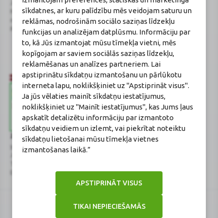
Juridiskā adrese / Faktiskā adrese:
Licences numurs:
A00010
sīkdatnes, ar kuru palīdzību mēs veidojam saturu un
Noliktavu iela 5, Dreiliņi, Stopiņu
E-aptiekas kontakti
novads, LV-2130
Aptiekas vadītāja:
reklāmas, nodrošinām sociālo saziņas līdzekļu
Reģistrācijas Nr.: 40003252167
Sertificēta farmaceite: Jeļena
funkcijas un analizējam datplūsmu. Informāciju par
Gončarova
to, kā Jūs izmantojat mūsu tīmekļa vietni, mēs
Reģistrācijas Nr.: F-0834
kopīgojam ar saviem sociālās saziņas līdzekļu,
Sertifikāta Nr.: 215.2025
reklamēšanas un analīzes partneriem. Lai
apstiprinātu sīkdatņu izmantošanu un pārlūkotu
interneta lapu, noklikšķiniet uz "Apstiprināt visus".
Ja jūs vēlaties mainīt sīkdatņu iestatījumus,
noklikšķiniet uz "Mainīt iestatījumus", kas Jums ļaus
apskatīt detalizētu informāciju par izmantoto
sīkdatņu veidiem un izlemt, vai piekrītat noteiktu
Zāļu valsts aģentūra
Veselības inspekcija
sīkdatņu lietošanai mūsu tīmekļa vietnes
www.zva.gov.lv
www.vi.gov.lv
izmantošanas laikā.”
Jersikas iela 15, Rīga
Klijānu iela 7, Rīga
Tālr: 67 078 424
Tālr: 67081600
E-pasts: info@zva.gov.lv
E-pasts: vi@vi.gov.lv
APSTIPRINĀT VISUS
TIKAI NEPIECIEŠAMĀS