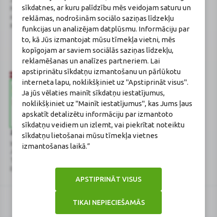
sīkdatnes, ar kuru palīdzību mēs veidojam saturu un
Noliktavu iela 5, Dreiliņi, Stopiņu
E-aptiekas kontakti
reklāmas, nodrošinām sociālo saziņas līdzekļu
novads, LV-2130
Aptiekas vadītāja:
Reģistrācijas Nr.: 40003252167
Sertificēta farmaceite: Jeļena
funkcijas un analizējam datplūsmu. Informāciju par
Gončarova
to, kā Jūs izmantojat mūsu tīmekļa vietni, mēs
Reģistrācijas Nr.: F-0834
kopīgojam ar saviem sociālās saziņas līdzekļu,
Sertifikāta Nr.: 215.2025
reklamēšanas un analīzes partneriem. Lai
apstiprinātu sīkdatņu izmantošanu un pārlūkotu
interneta lapu, noklikšķiniet uz "Apstiprināt visus".
Ja jūs vēlaties mainīt sīkdatņu iestatījumus,
noklikšķiniet uz "Mainīt iestatījumus", kas Jums ļaus
apskatīt detalizētu informāciju par izmantoto
sīkdatņu veidiem un izlemt, vai piekrītat noteiktu
Zāļu valsts aģentūra
Veselības inspekcija
sīkdatņu lietošanai mūsu tīmekļa vietnes
www.zva.gov.lv
www.vi.gov.lv
izmantošanas laikā.”
Jersikas iela 15, Rīga
Klijānu iela 7, Rīga
Tālr: 67 078 424
Tālr: 67081600
E-pasts: info@zva.gov.lv
E-pasts: vi@vi.gov.lv
APSTIPRINĀT VISUS
TIKAI NEPIECIEŠAMĀS