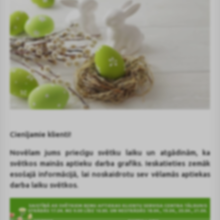
Cienījamie klienti!
Novēlam jums priecīgu svētku laiku un atgādinām, ka
svētkos mainās aptieku darba grafiks. Ieskatieties zemāk
esošajā informācijā, lai noskaidrotu sev vēlamās aptiekas
darba laiku svētkos.