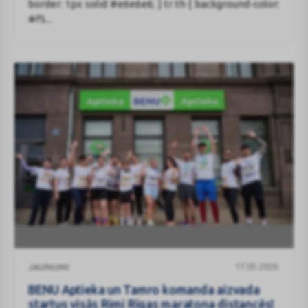
border: 1px solid #e6e6e6; } tr th { background-color:
svētkos!
#f5...
BENU
17.05.2026.
JAUNUMI
Aptieka
un
BENU Aptieka un Tamro komanda aizvada
Tamro
startus visās Rimi Rīgas maratona distancēs!