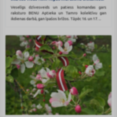
komanda
Veselīgs dzīvesveids un patiess komandas gars
aizvada
raksturo BENU Aptieka un Tamro kolektīvu gan
startus
ikdienas darbā, gan īpašos brīžos. Tāpēc 16. un 17. ...
visās
Rimi
Rīgas
maratona
distancēs!