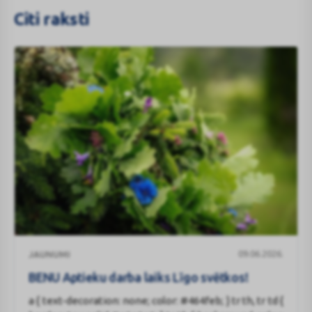
Citi raksti
BENU
09.06.2026.
JAUNUMI
Aptieku
darba
BENU Aptieku darba laiks Līgo svētkos!
laiks
a { text-decoration: none; color: #464feb; } tr th, tr td {
Līgo