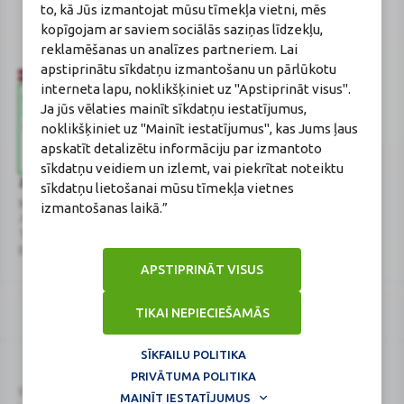
Gončarova
to, kā Jūs izmantojat mūsu tīmekļa vietni, mēs
Reģistrācijas Nr.: F-0834
kopīgojam ar saviem sociālās saziņas līdzekļu,
Sertifikāta Nr.: 215.2025
reklamēšanas un analīzes partneriem. Lai
apstiprinātu sīkdatņu izmantošanu un pārlūkotu
interneta lapu, noklikšķiniet uz "Apstiprināt visus".
Ja jūs vēlaties mainīt sīkdatņu iestatījumus,
noklikšķiniet uz "Mainīt iestatījumus", kas Jums ļaus
apskatīt detalizētu informāciju par izmantoto
sīkdatņu veidiem un izlemt, vai piekrītat noteiktu
Zāļu valsts aģentūra
Veselības inspekcija
sīkdatņu lietošanai mūsu tīmekļa vietnes
www.zva.gov.lv
www.vi.gov.lv
izmantošanas laikā.”
Jersikas iela 15, Rīga
Klijānu iela 7, Rīga
Tālr: 67 078 424
Tālr: 67081600
E-pasts: info@zva.gov.lv
E-pasts: vi@vi.gov.lv
APSTIPRINĀT VISUS
TIKAI NEPIECIEŠAMĀS
SĪKFAILU POLITIKA
PRIVĀTUMA POLITIKA
Logo
Logo
© 2026
BENU.LV
. Visas tiesības aizsargātas.
MAINĪT IESTATĪJUMUS