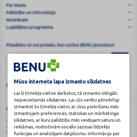
Par mums
Palīdzība un informācija
Noteikumi
Lojalitātes programma
Piesakies un esi pirmais, kas uzzina BENU jaunumus!
Mūsu interneta lapa izmanto sīkdatnes
Šo vietni aizsargā „reCAPTCHA“, un uz to attiecas „Google“
privātuma
Google
politika
un
pakalpojumu sniegšanas noteikumi
.
Lai šī tīmekļa vietne darbotos, tā izmanto obligāti
reCAPTCHA
nepieciešamās sīkdatnes. Lai Jūs varētu pilnvērtīgi
izmantot šo tīmekļa vietni, ar Jūsu piekrišanu mēs
BENU Aptieka Latvija, SIA
Licence
izmantojam preferences, statiskas un mārketinga
Juridiskā adrese / Faktiskā adrese:
Licences numurs:
A00010
sīkdatnes, ar kuru palīdzību mēs veidojam saturu un
Noliktavu iela 5, Dreiliņi, Stopiņu
E-aptiekas kontakti
novads, LV-2130
Aptiekas vadītāja:
reklāmas, nodrošinām sociālo saziņas līdzekļu
Reģistrācijas Nr.: 40003252167
Sertificēta farmaceite: Jeļena
funkcijas un analizējam datplūsmu. Informāciju par