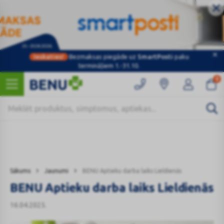
Ieskaties!
Bezmaksas piegāde uz
SmartPosti
paku
Kategorijas
termināļiem 1.-31.10.
0
Sākums
Jaunumi
BENU Aptieku darba laiks Lieldienās
BENU Aptieku darba laiks Lieldienās
16.04.2025.