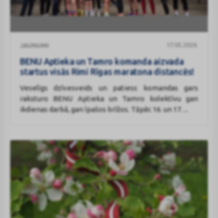
BENU
17.05.2026.
JAUNUMI
Aptieka
un
BENU Aptieka un Tamro komanda aizvada
Tamro
startus visās Rimi Rīgas maratona distancēs!
komanda
Veselīgs dzīvesveids un patiess komandas gars
aizvada
raksturo BENU Aptieka un Tamro kolektīvu gan
startus
ikdienas darbā, gan īpašos brīžos. Tāpēc 16. un 17. ...
visās
Rimi
Rīgas
maratona
distancēs!