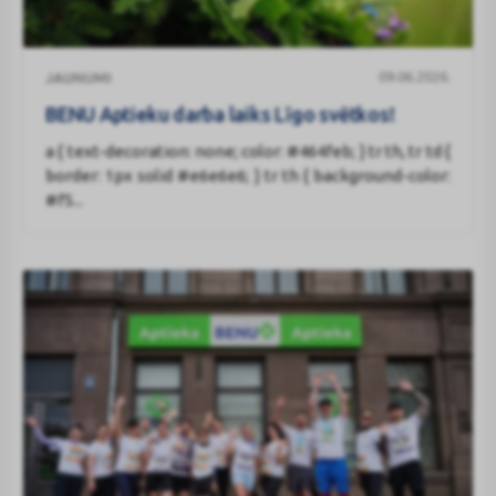
BENU
09.06.2026.
JAUNUMI
Aptieku
darba
BENU Aptieku darba laiks Līgo svētkos!
laiks
a { text-decoration: none; color: #464feb; } tr th, tr td {
Līgo
border: 1px solid #e6e6e6; } tr th { background-color:
svētkos!
#f5...