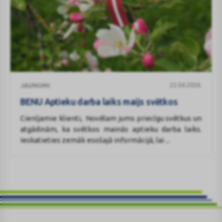
BENU
22.04.2026.
JAUNUMI
Aptieku
darba
BENU Aptieku darba laiks maijs svētkos
laiks
Cienījamie klienti, Novēlam jums priecīgu svētkus un
maijs
atgādinām, ka svētkos mainās aptieku darba laiks.
svētkos
Ieskatieties zemāk esošajā informācijā, lai ...