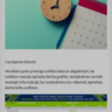
Cienījamie klienti!
Novēlam jums priecīgu svētku laiku un atgādinām, ka
svētkos mainās aptieku darba grafiks. Ieskatieties zemāk
esošajā informācijā, lai noskaidrotu sev vēlamās aptiekas
darba laiku svētkos.