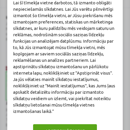
Lai šī tīmekļa vietne darbotos, tā izmanto obligāti
reCAPTCHA
nepieciešamās sīkdatnes. Lai Jūs varētu pilnvērtīgi
izmantot šo tīmekļa vietni, ar Jūsu piekrišanu mēs
BENU Aptieka Latvija, SIA
Licence
izmantojam preferences, statiskas un mārketinga
Juridiskā adrese / Faktiskā adrese:
Licences numurs:
A00010
sīkdatnes, ar kuru palīdzību mēs veidojam saturu un
Noliktavu iela 5, Dreiliņi, Stopiņu
E-aptiekas kontakti
novads, LV-2130
Aptiekas vadītāja:
reklāmas, nodrošinām sociālo saziņas līdzekļu
Reģistrācijas Nr.: 40003252167
Sertificēta farmaceite: Jeļena
funkcijas un analizējam datplūsmu. Informāciju par
Gončarova
to, kā Jūs izmantojat mūsu tīmekļa vietni, mēs
Reģistrācijas Nr.: F-0834
kopīgojam ar saviem sociālās saziņas līdzekļu,
Sertifikāta Nr.: 215.2025
reklamēšanas un analīzes partneriem. Lai
apstiprinātu sīkdatņu izmantošanu un pārlūkotu
interneta lapu, noklikšķiniet uz "Apstiprināt visus".
Ja jūs vēlaties mainīt sīkdatņu iestatījumus,
noklikšķiniet uz "Mainīt iestatījumus", kas Jums ļaus
apskatīt detalizētu informāciju par izmantoto
sīkdatņu veidiem un izlemt, vai piekrītat noteiktu
Zāļu valsts aģentūra
Veselības inspekcija
sīkdatņu lietošanai mūsu tīmekļa vietnes
www.zva.gov.lv
www.vi.gov.lv
izmantošanas laikā.”
Jersikas iela 15, Rīga
Klijānu iela 7, Rīga
Tālr: 67 078 424
Tālr: 67081600
E-pasts: info@zva.gov.lv
E-pasts: vi@vi.gov.lv