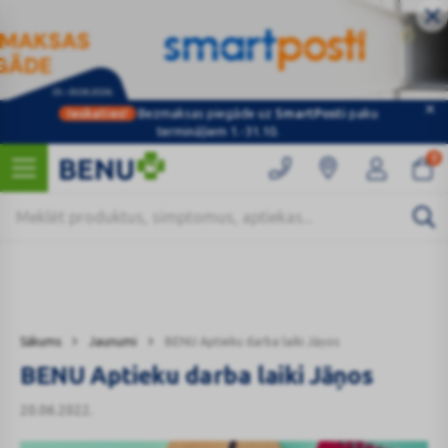
Ieskaties!
Bezmaksas piegāde uz
SmartPosti
paku
Kategorijas
termināļiem 1.-31.10.
0
Sākums
Jaunumi
BENU Aptieku darba laiki Jāņos
BENU Aptieku darba laiki Jāņos
20.06.2022.