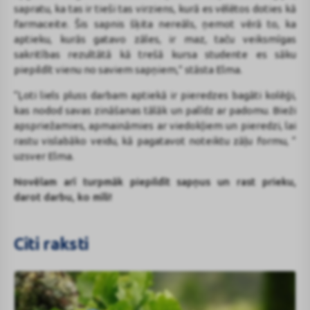
sapratu, ka tas ir tieši tas virziens, kurā es vēlētos doties kā
farmaceite. Šis sapnis šķita nereāls, ņemot vērā to, ka
aptieku, kurās gatavo zāles, ir maz, taču veiksmīgas
sakritības rezultātā kā trešā kursa studente es sāku
piepildīt vienu no saviem sapņiem,” stāsta Elma.
“Ļoti liels pluss darbam aptiekā ir pieredzes bagāti kolēģi,
kas nodod savas zināšanas tālāk un palīdz ar padomu. Bieži
apspriežamies, apmaināmies ar viedokļiem un pieredzi, lai
rastu vislabāko veidu, kā pagatavot noteiktu zāļu formu, “
uzsver Elma.
Novēlam arī turpmāk piepildīt sapņus un rast prieku,
darot darbu, ko mīli!
Citi raksti