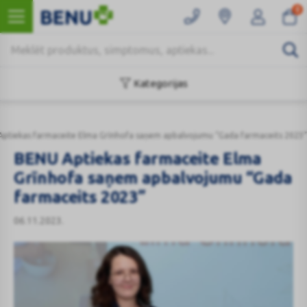
0
Kategorijas
ptiekas farmaceite Elma Grīnhofa saņem apbalvojumu “Gada farmaceits 2023”
BENU Aptiekas farmaceite Elma
Grīnhofa saņem apbalvojumu “Gada
farmaceits 2023”
06.11.2023.