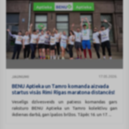
BENU
17.05.2026.
JAUNUMI
Aptieka
un
BENU Aptieka un Tamro komanda aizvada
Tamro
startus visās Rimi Rīgas maratona distancēs!
komanda
Veselīgs dzīvesveids un patiess komandas gars
aizvada
raksturo BENU Aptieka un Tamro kolektīvu gan
startus
ikdienas darbā, gan īpašos brīžos. Tāpēc 16. un 17. ...
visās
Rimi
Rīgas