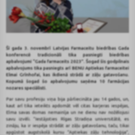
Šī gada 3. novembrī Latvijas Farmaceitu biedrības Gada
konferencē tradicionāli tika pasniegti biedrības
apbalvojumi “Gada farmaceits 2023”. Šogad šis godpilnais
apbalvojums tika pasniegts arī BENU Aptiekas farmaceitei
Elmai Grīnhofai, kas ikdienā strādā ar zāļu gatavošanu.
Kopumā šogad šo apbalvojumu saņēma 10 farmācijas
nozares speciālisti.
Par savu profesiju viņa bija pārliecināta jau 14 gados, un,
kaut arī tika ieteikts apdomāt vēl citas karjeras iespējas,
Elma savas domas nemainīja un ne dienu nav nožēlojusi
savu izvēli. “Iestājoties Rīgas Stradiņa universitātē, es
zināju, ka ir iespēja strādāt ar zāļu gatavošanu, taču, tikai
apgūstot augstskolā kursu “Aptiekas zāļu tehnoloģija”,