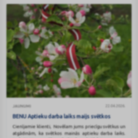
maratona
distancēs!
BENU
22.04.2026.
JAUNUMI
Aptieku
darba
BENU Aptieku darba laiks maijs svētkos
laiks
Cienījamie klienti, Novēlam jums priecīgu svētkus un
maijs
atgādinām, ka svētkos mainās aptieku darba laiks.
svētkos