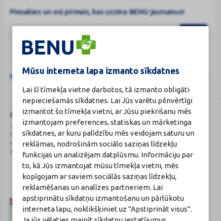
Piesakies un esi pirmais, kas uzzina BENU jaunumus!
Mūsu interneta lapa izmanto sīkdatnes
Šo vietni aizsargā „reCAPTCHA“, un uz to attiecas „Google“
privātuma
Google
politika
un
pakalpojumu sniegšanas noteikumi
.
Lai šī tīmekļa vietne darbotos, tā izmanto obligāti
reCAPTCHA
nepieciešamās sīkdatnes. Lai Jūs varētu pilnvērtīgi
izmantot šo tīmekļa vietni, ar Jūsu piekrišanu mēs
BENU Aptieka Latvija, SIA
Licence
izmantojam preferences, statiskas un mārketinga
Juridiskā adrese / Faktiskā adrese:
Licences numurs:
A00010
sīkdatnes, ar kuru palīdzību mēs veidojam saturu un
Noliktavu iela 5, Dreiliņi, Stopiņu
E-aptiekas kontakti
reklāmas, nodrošinām sociālo saziņas līdzekļu
novads, LV-2130
Aptiekas vadītāja:
Reģistrācijas Nr.: 40003252167
Sertificēta farmaceite: Jeļena
funkcijas un analizējam datplūsmu. Informāciju par
Gončarova
to, kā Jūs izmantojat mūsu tīmekļa vietni, mēs
Reģistrācijas Nr.: F-0834
kopīgojam ar saviem sociālās saziņas līdzekļu,
Sertifikāta Nr.: 215.2025
reklamēšanas un analīzes partneriem. Lai
apstiprinātu sīkdatņu izmantošanu un pārlūkotu
interneta lapu, noklikšķiniet uz "Apstiprināt visus".
Ja jūs vēlaties mainīt sīkdatņu iestatījumus,