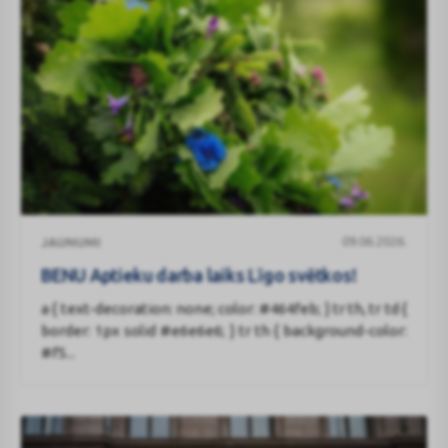
BENU
09.06.2026.
JAUNUMI
Aptieku
darba
BENU Aptieku darba laiks Līgo svētkos!
laiks
a { text-decoration: none; color: #464feb; } tr th, tr td {
Līgo
border: 1px solid #e6e6e6; } tr th { background-color:
svētkos!
#f5...