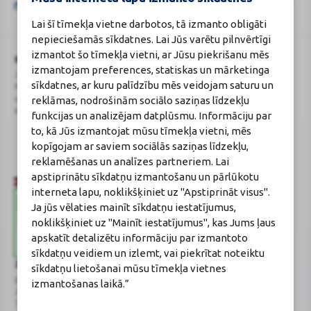
Google
politika
un
pakalpojumu sniegšanas noteikumi
.
Lai šī tīmekļa vietne darbotos, tā izmanto obligāti
reCAPTCHA
nepieciešamās sīkdatnes. Lai Jūs varētu pilnvērtīgi
izmantot šo tīmekļa vietni, ar Jūsu piekrišanu mēs
BENU Aptieka Latvija, SIA
Licence
izmantojam preferences, statiskas un mārketinga
Juridiskā adrese / Faktiskā adrese:
Licences numurs:
A00010
sīkdatnes, ar kuru palīdzību mēs veidojam saturu un
Noliktavu iela 5, Dreiliņi, Stopiņu
E-aptiekas kontakti
reklāmas, nodrošinām sociālo saziņas līdzekļu
novads, LV-2130
Aptiekas vadītāja:
Reģistrācijas Nr.: 40003252167
Sertificēta farmaceite: Jeļena
funkcijas un analizējam datplūsmu. Informāciju par
Gončarova
to, kā Jūs izmantojat mūsu tīmekļa vietni, mēs
Reģistrācijas Nr.: F-0834
kopīgojam ar saviem sociālās saziņas līdzekļu,
Sertifikāta Nr.: 215.2025
reklamēšanas un analīzes partneriem. Lai
apstiprinātu sīkdatņu izmantošanu un pārlūkotu
interneta lapu, noklikšķiniet uz "Apstiprināt visus".
Ja jūs vēlaties mainīt sīkdatņu iestatījumus,
noklikšķiniet uz "Mainīt iestatījumus", kas Jums ļaus
apskatīt detalizētu informāciju par izmantoto
sīkdatņu veidiem un izlemt, vai piekrītat noteiktu
Zāļu valsts aģentūra
Veselības inspekcija
sīkdatņu lietošanai mūsu tīmekļa vietnes
www.zva.gov.lv
www.vi.gov.lv
izmantošanas laikā.”
Jersikas iela 15, Rīga
Klijānu iela 7, Rīga
Tālr: 67 078 424
Tālr: 67081600