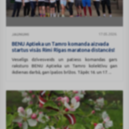
BENU
17.05.2026.
JAUNUMI
Aptieka
un
BENU Aptieka un Tamro komanda aizvada
Tamro
startus visās Rimi Rīgas maratona distancēs!
komanda
Veselīgs dzīvesveids un patiess komandas gars
aizvada
raksturo BENU Aptieka un Tamro kolektīvu gan
startus
ikdienas darbā, gan īpašos brīžos. Tāpēc 16. un 17. ...
visās
Rimi
Rīgas
maratona
distancēs!