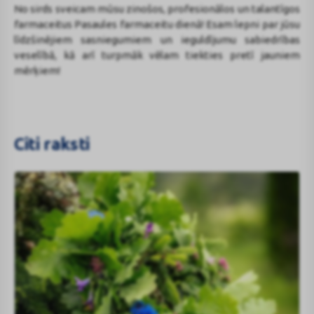
No sirds sveicam mūsu zinošos, profesionālos un talantīgos
farmaceitus Pasaules farmaceitu dienā! Esam lepni par jūsu
līdzšinējiem sasniegumiem un ieguldījumu sabiedrības
veselībā, kā arī turpmāk vēlam tiekties pretī jauniem
mērķiem!
Citi raksti