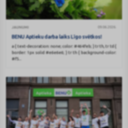
BENU
09.06.2026.
JAUNUMI
Aptieku
darba
BENU Aptieku darba laiks Līgo svētkos!
laiks
a { text-decoration: none; color: #464feb; } tr th, tr td {
Līgo
border: 1px solid #e6e6e6; } tr th { background-color:
svētkos!
#f5...