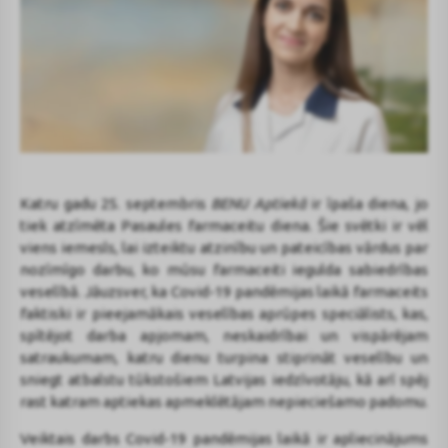
Katru gadu 25. septembris
BENU Aptiekā
ir īpaša diena, jo
tiek atzīmēta Pasaules farmaceitu diena. Šie svētki ir vēl
viens iemesls, lai izteiktu atzinību un pateicības vārdus par
nozīmīgo darbu, ko mūsu farmaceiti iegulda sabiedrības
veselībā. Jāuzsver, ka Covid-19 pandēmijas laikā farmaceits
faktiski ir pieejamākais veselības aprūpes speciālists, kas,
spītējot darba apjomam, neskaidrībai un vispārējam
satraukumam, katru dienu turpina stiprināt veselību un
sniegt atbalstu tūkstošiem Latvijas iedzīvotāju, kā arī spēj
rast katram aptiekas apmeklētājam nepieciešamo padomu.
Veiktais darbs Covid-19 pandēmijas laikā ir apliecinājums