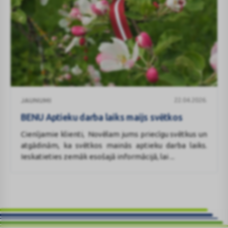
BENU
22.04.2026.
JAUNUMI
Aptieku
darba
BENU Aptieku darba laiks maijs svētkos
laiks
Cienījamie klienti, Novēlam jums priecīgu svētkus un
maijs
atgādinām, ka svētkos mainās aptieku darba laiks.
svētkos
Ieskatieties zemāk esošajā informācijā, lai ...