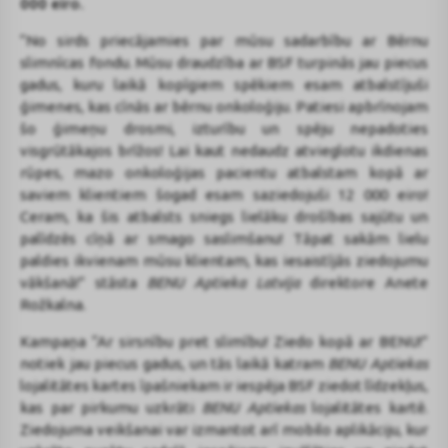
000 eiro.
“No sirds priecājamies par mūsu sadarbību ar Bērnu
slimnīcas fondu. Mūsu draudzība ar BSF turpinās jau piecus
gadus, kuru laikā kopīgiem spēkiem esam atbalstījuši
ģimenes, kas cīnās ar bērnu onkoloģiju. Patiesi apbrīnojam
šo ģimeņu drosmi, izturību un spēju nepadoties
visgrūtākajos brīžos! Lai kaut nedaudz atvieglotu ikdienas
rūpes, mazo onkoloģijas pacientu atbalstam kopā ar
saviem klientiem šogad esam saziedojuši 12 000 eiro!
Ceram, ka šis atbalsts sniegs lielāku drošības sajūtu un
palīdzēs cīņā ar smago saslimšanu! Tāpat sakām lielu
paldies ikvienam mūsu klientam, kas iesaistījās ziedojumu
vākšanā!” stāsta
BENU Aptieka Latvija
direktore Anete
Rožkalna.
Kampaņa “Ar sirsnību pret slimību! Ziedo kopā ar BENU!”
notiek jau piecus gadus, un tās laikā katram
BENU Aptiekas
lojalitātes kartes īpašniekam ir iespēja BSF ziedot līdzekļus,
kas par pirkumu uzkrāti
BENU Aptiekas
lojalitātes kartē.
Ziedojuma veikšanai var izmantot arī mobilo aplikāciju, kur