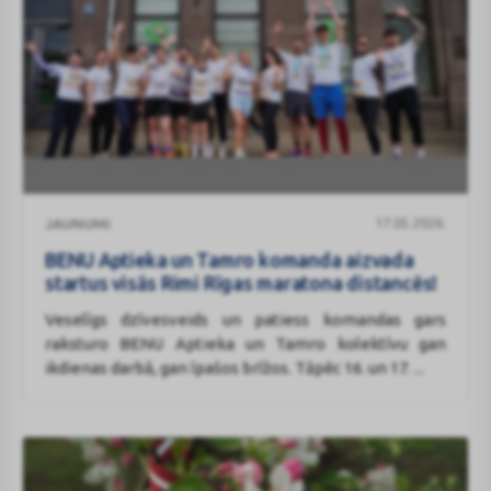
BENU
17.05.2026.
JAUNUMI
Aptieka
un
BENU Aptieka un Tamro komanda aizvada
Tamro
startus visās Rimi Rīgas maratona distancēs!
komanda
Veselīgs dzīvesveids un patiess komandas gars
aizvada
raksturo BENU Aptieka un Tamro kolektīvu gan
startus
ikdienas darbā, gan īpašos brīžos. Tāpēc 16. un 17. ...
visās
Rimi
Rīgas
maratona
distancēs!