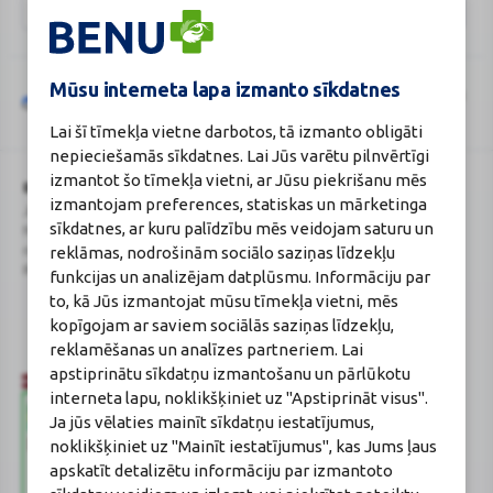
Mūsu interneta lapa izmanto sīkdatnes
Šo vietni aizsargā „reCAPTCHA“, un uz to attiecas „Google“
privātuma
Google
politika
un
pakalpojumu sniegšanas noteikumi
.
Lai šī tīmekļa vietne darbotos, tā izmanto obligāti
reCAPTCHA
nepieciešamās sīkdatnes. Lai Jūs varētu pilnvērtīgi
izmantot šo tīmekļa vietni, ar Jūsu piekrišanu mēs
BENU Aptieka Latvija, SIA
Licence
izmantojam preferences, statiskas un mārketinga
Juridiskā adrese / Faktiskā adrese:
Licences numurs:
A00010
sīkdatnes, ar kuru palīdzību mēs veidojam saturu un
Noliktavu iela 5, Dreiliņi, Stopiņu
E-aptiekas kontakti
reklāmas, nodrošinām sociālo saziņas līdzekļu
novads, LV-2130
Aptiekas vadītāja:
Reģistrācijas Nr.: 40003252167
Sertificēta farmaceite: Jeļena
funkcijas un analizējam datplūsmu. Informāciju par
Gončarova
to, kā Jūs izmantojat mūsu tīmekļa vietni, mēs
Reģistrācijas Nr.: F-0834
kopīgojam ar saviem sociālās saziņas līdzekļu,
Sertifikāta Nr.: 215.2025
reklamēšanas un analīzes partneriem. Lai
apstiprinātu sīkdatņu izmantošanu un pārlūkotu
interneta lapu, noklikšķiniet uz "Apstiprināt visus".
Ja jūs vēlaties mainīt sīkdatņu iestatījumus,
noklikšķiniet uz "Mainīt iestatījumus", kas Jums ļaus
apskatīt detalizētu informāciju par izmantoto