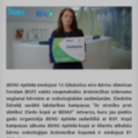
BENU Aptieka
ziedojusi 12 tūkstošus eiro Bērnu slimnīcas
fondam (BSF) valsts neapmaksātu ārstniecības izdevumu
segšanai bērniem ar onkoloģiskām saslimšanām. Ziedotie
līdzekļi savākti labdarības kampaņas “Ar sirsnību pret
slimību! Ziedo kopā ar BENU!” ietvaros, kuru jau piekto
gadu organizēja
BENU Aptieka
sadarbībā ar BSF. Kopš
kampaņas sākuma
BENU Aptieka
kopā ar klientu atbalstu
bērnu onkoloģijas ārstniecībai kopumā ir ziedojusi 81