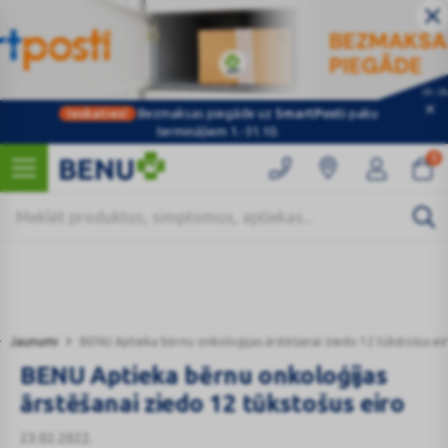
Ieskaties!
Bezmaksas piegāde uz
SmartPosti
paku
Kategorijas
termināļiem 1.-31.10.
0
Jaunumi
BENU Aptieka bērnu onkoloģijas ārstēšanai ziedo 12 tūkstošus ei
BENU Aptieka bērnu onkoloģijas
ārstēšanai ziedo 12 tūkstošus eiro
23.02.2022.