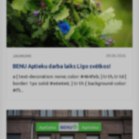
BENU
09.06.2026.
JAUNUMI
Aptieku
darba
BENU Aptieku darba laiks Līgo svētkos!
laiks
a { text-decoration: none; color: #464feb; } tr th, tr td {
Līgo
border: 1px solid #e6e6e6; } tr th { background-color:
svētkos!
#f5...