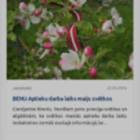
BENU
22.04.2026.
JAUNUMI
Aptieku
darba
BENU Aptieku darba laiks maijs svētkos
laiks
Cienījamie klienti, Novēlam jums priecīgu svētkus un
maijs
atgādinām, ka svētkos mainās aptieku darba laiks.
svētkos
Ieskatieties zemāk esošajā informācijā, lai ...