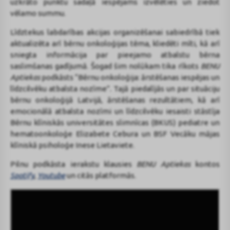
uzkrāto punktu sadaļā iespējams izvēlēties un ziedot
vēlamo summu.
Līdztekus labdarības akcijas organizēšanai sabiedrībā tiek
aktualizēta arī bērnu onkoloģijas tēma, kliedēti mīti, kā arī
sniegta informācija par pieejamo atbalstu bērna
saslimšanas gadījumā. Šogad šim nolūkam tika rīkots
BENU
Aptiekas
podkāsts “Bērnu onkoloģija: ārstēšanas iespējas un
līdzcilvēku atbalsta nozīme”. Tajā piedalījās un par situāciju
bērnu onkoloģijā Latvijā, ārstēšanas rezultātiem, kā arī
emocionālā atbalsta nozīmi un līdzcilvēku iesaisti stāstīja
Bērnu klīniskās universitātes slimnīcas (BKUS) pediatre un
hematoonkoloģe Elizabete Cebura un BSF Vecāku mājas
klīniskā psiholoģe Inese Lietaviete.
Pilnu podkāsta ierakstu klausies
BENU Aptiekas
kontos
Spotify
,
Youtube
un citās platformās.