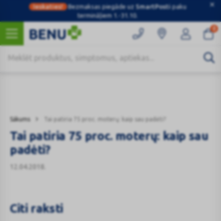
Ieskaties!
Bezmaksas piegāde uz
SmartPosti
paku
termināļiem 1.-31.10.
0
Kategorijas
Sākums
Tai patiria 75 proc. moterų: kaip sau padėti?
Tai patiria 75 proc. moterų: kaip sau
padėti?
12.04.2018.
Citi raksti