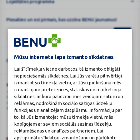
BENU
Lojalitātes programma
...
Piesakies un esi pirmais, kas uzzina BENU jaunumus!
Mūsu interneta lapa izmanto sīkdatnes
Šo vietni aizsargā „reCAPTCHA“, un uz to attiecas „Google“
privātuma
Google
politika
un
pakalpojumu sniegšanas noteikumi
.
Lai šī tīmekļa vietne darbotos, tā izmanto obligāti
reCAPTCHA
nepieciešamās sīkdatnes. Lai Jūs varētu pilnvērtīgi
izmantot šo tīmekļa vietni, ar Jūsu piekrišanu mēs
BENU Aptieka Latvija, SIA
Licence
izmantojam preferences, statiskas un mārketinga
Juridiskā adrese / Faktiskā adrese:
Licences numurs:
A00010
sīkdatnes, ar kuru palīdzību mēs veidojam saturu un
Noliktavu iela 5, Dreiliņi, Stopiņu
E-aptiekas kontakti
novads, LV-2130
Aptiekas vadītāja:
reklāmas, nodrošinām sociālo saziņas līdzekļu
Reģistrācijas Nr.: 40003252167
Sertificēta farmaceite: Jeļena
funkcijas un analizējam datplūsmu. Informāciju par
Gončarova
to, kā Jūs izmantojat mūsu tīmekļa vietni, mēs
Reģistrācijas Nr.: F-0834
kopīgojam ar saviem sociālās saziņas līdzekļu,
Sertifikāta Nr.: 215.2025
reklamēšanas un analīzes partneriem. Lai
apstiprinātu sīkdatņu izmantošanu un pārlūkotu