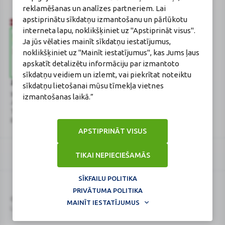
reklamēšanas un analīzes partneriem. Lai
apstiprinātu sīkdatņu izmantošanu un pārlūkotu
interneta lapu, noklikšķiniet uz "Apstiprināt visus".
Ja jūs vēlaties mainīt sīkdatņu iestatījumus,
noklikšķiniet uz "Mainīt iestatījumus", kas Jums ļaus
apskatīt detalizētu informāciju par izmantoto
sīkdatņu veidiem un izlemt, vai piekrītat noteiktu
Zāļu valsts aģentūra
Veselības inspekcija
sīkdatņu lietošanai mūsu tīmekļa vietnes
www.zva.gov.lv
www.vi.gov.lv
izmantošanas laikā.”
Jersikas iela 15, Rīga
Klijānu iela 7, Rīga
Tālr: 67 078 424
Tālr: 67081600
E-pasts: info@zva.gov.lv
E-pasts: vi@vi.gov.lv
APSTIPRINĀT VISUS
TIKAI NEPIECIEŠAMĀS
SĪKFAILU POLITIKA
PRIVĀTUMA POLITIKA
Logo
Logo
© 2026
BENU.LV
. Visas tiesības aizsargātas.
MAINĪT IESTATĪJUMUS
Lapa atjaunināta: 07.08.2026.