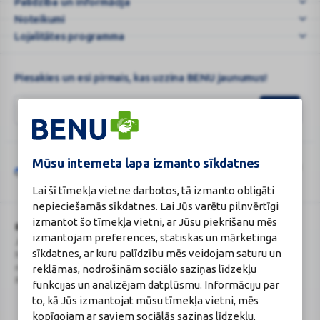
Palīdzība un informācija
e-
Aptie
Noteikumi
...
Lojalitātes programma
Piesakies un esi pirmais, kas uzzina BENU jaunumus!
Mūsu interneta lapa izmanto sīkdatnes
Šo vietni aizsargā „reCAPTCHA“, un uz to attiecas „Google“
privātuma
Google
politika
un
pakalpojumu sniegšanas noteikumi
.
Lai šī tīmekļa vietne darbotos, tā izmanto obligāti
reCAPTCHA
nepieciešamās sīkdatnes. Lai Jūs varētu pilnvērtīgi
izmantot šo tīmekļa vietni, ar Jūsu piekrišanu mēs
BENU Aptieka Latvija, SIA
Licence
izmantojam preferences, statiskas un mārketinga
Juridiskā adrese / Faktiskā adrese:
Licences numurs:
A00010
sīkdatnes, ar kuru palīdzību mēs veidojam saturu un
Noliktavu iela 5, Dreiliņi, Stopiņu
E-aptiekas kontakti
novads, LV-2130
Aptiekas vadītāja:
reklāmas, nodrošinām sociālo saziņas līdzekļu
Reģistrācijas Nr.: 40003252167
Sertificēta farmaceite: Jeļena
funkcijas un analizējam datplūsmu. Informāciju par
Gončarova
to, kā Jūs izmantojat mūsu tīmekļa vietni, mēs
Reģistrācijas Nr.: F-0834
kopīgojam ar saviem sociālās saziņas līdzekļu,
Sertifikāta Nr.: 215.2025