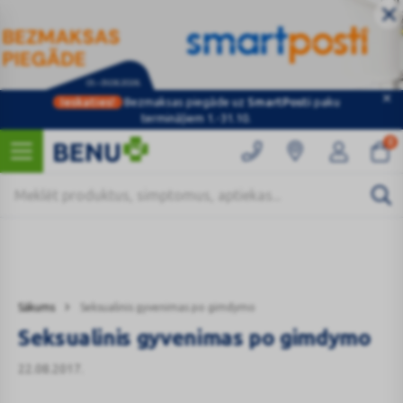
Ieskaties!
Bezmaksas piegāde uz
SmartPosti
paku
Kategorijas
termināļiem 1.-31.10.
0
Sākums
Seksualinis gyvenimas po gimdymo
Seksualinis gyvenimas po gimdymo
22.08.2017.