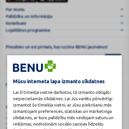
jo
Par mums
kenčia
Palīdzība un informācija
3
...
Noteikumi
Lojalitātes programma
Piesakies un esi pirmais, kas uzzina BENU jaunumus!
Mūsu interneta lapa izmanto sīkdatnes
Šo vietni aizsargā „reCAPTCHA“, un uz to attiecas „Google“
privātuma
Google
politika
un
pakalpojumu sniegšanas noteikumi
.
Lai šī tīmekļa vietne darbotos, tā izmanto obligāti
reCAPTCHA
nepieciešamās sīkdatnes. Lai Jūs varētu pilnvērtīgi
izmantot šo tīmekļa vietni, ar Jūsu piekrišanu mēs
BENU Aptieka Latvija, SIA
Licence
izmantojam preferences, statiskas un mārketinga
Juridiskā adrese / Faktiskā adrese:
Licences numurs:
A00010
sīkdatnes, ar kuru palīdzību mēs veidojam saturu un
Noliktavu iela 5, Dreiliņi, Stopiņu
E-aptiekas kontakti
novads, LV-2130
Aptiekas vadītāja:
reklāmas, nodrošinām sociālo saziņas līdzekļu
Reģistrācijas Nr.: 40003252167
Sertificēta farmaceite: Jeļena