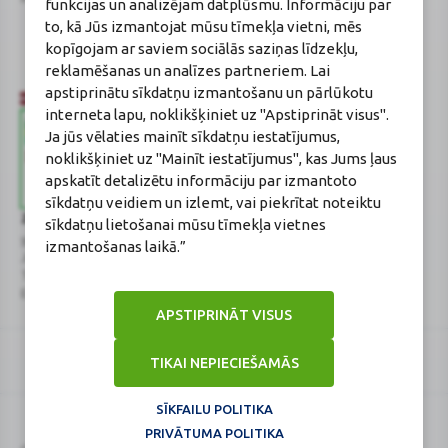
funkcijas un analizējam datplūsmu. Informāciju par
Gončarova
to, kā Jūs izmantojat mūsu tīmekļa vietni, mēs
Reģistrācijas Nr.: F-0834
kopīgojam ar saviem sociālās saziņas līdzekļu,
Sertifikāta Nr.: 215.2025
reklamēšanas un analīzes partneriem. Lai
apstiprinātu sīkdatņu izmantošanu un pārlūkotu
interneta lapu, noklikšķiniet uz "Apstiprināt visus".
Ja jūs vēlaties mainīt sīkdatņu iestatījumus,
noklikšķiniet uz "Mainīt iestatījumus", kas Jums ļaus
apskatīt detalizētu informāciju par izmantoto
sīkdatņu veidiem un izlemt, vai piekrītat noteiktu
Zāļu valsts aģentūra
Veselības inspekcija
sīkdatņu lietošanai mūsu tīmekļa vietnes
www.zva.gov.lv
www.vi.gov.lv
izmantošanas laikā.”
Jersikas iela 15, Rīga
Klijānu iela 7, Rīga
Tālr: 67 078 424
Tālr: 67081600
E-pasts: info@zva.gov.lv
E-pasts: vi@vi.gov.lv
APSTIPRINĀT VISUS
TIKAI NEPIECIEŠAMĀS
SĪKFAILU POLITIKA
PRIVĀTUMA POLITIKA
Logo