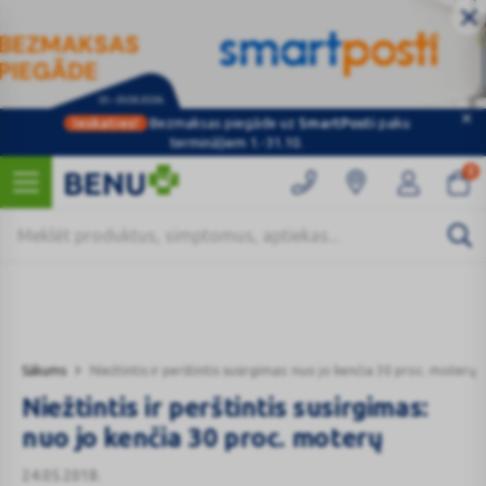
Ieskaties!
Bezmaksas piegāde uz
SmartPosti
paku
Kategorijas
termināļiem 1.-31.10.
0
Sākums
Niežtintis ir perštintis susirgimas: nuo jo kenčia 30 proc. moterų
Niežtintis ir perštintis susirgimas:
nuo jo kenčia 30 proc. moterų
24.05.2018.