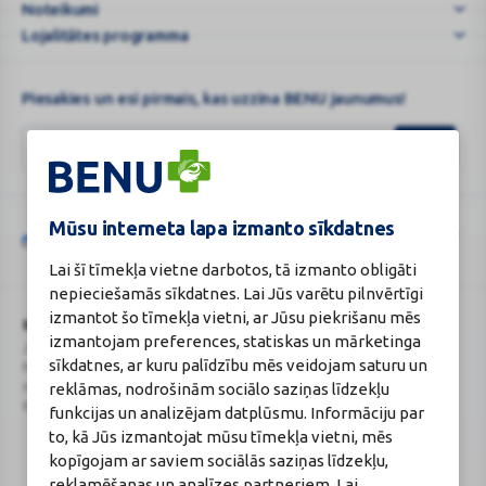
Noteikumi
Lojalitātes programma
Piesakies un esi pirmais, kas uzzina BENU jaunumus!
Mūsu interneta lapa izmanto sīkdatnes
Šo vietni aizsargā „reCAPTCHA“, un uz to attiecas „Google“
privātuma
Google
politika
un
pakalpojumu sniegšanas noteikumi
.
Lai šī tīmekļa vietne darbotos, tā izmanto obligāti
reCAPTCHA
nepieciešamās sīkdatnes. Lai Jūs varētu pilnvērtīgi
izmantot šo tīmekļa vietni, ar Jūsu piekrišanu mēs
BENU Aptieka Latvija, SIA
Licence
izmantojam preferences, statiskas un mārketinga
Juridiskā adrese / Faktiskā adrese:
Licences numurs:
A00010
sīkdatnes, ar kuru palīdzību mēs veidojam saturu un
Noliktavu iela 5, Dreiliņi, Stopiņu
E-aptiekas kontakti
novads, LV-2130
Aptiekas vadītāja:
reklāmas, nodrošinām sociālo saziņas līdzekļu
Reģistrācijas Nr.: 40003252167
Sertificēta farmaceite: Jeļena
funkcijas un analizējam datplūsmu. Informāciju par
Gončarova
to, kā Jūs izmantojat mūsu tīmekļa vietni, mēs
Reģistrācijas Nr.: F-0834
kopīgojam ar saviem sociālās saziņas līdzekļu,
Sertifikāta Nr.: 215.2025
reklamēšanas un analīzes partneriem. Lai