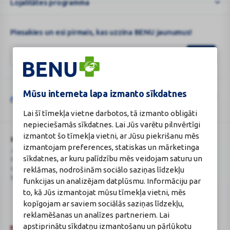
Lojalitātes programma
Piesakies un esi pirmais, kas uzzina BENU jaunumus!
Mūsu interneta lapa izmanto sīkdatnes
Šo vietni aizsargā „reCAPTCHA“, un uz to attiecas „Google“
privātuma
Google
politika
un
pakalpojumu sniegšanas noteikumi
.
Lai šī tīmekļa vietne darbotos, tā izmanto obligāti
reCAPTCHA
nepieciešamās sīkdatnes. Lai Jūs varētu pilnvērtīgi
izmantot šo tīmekļa vietni, ar Jūsu piekrišanu mēs
BENU Aptieka Latvija, SIA
Licence
izmantojam preferences, statiskas un mārketinga
Juridiskā adrese / Faktiskā adrese:
Licences numurs:
A00010
sīkdatnes, ar kuru palīdzību mēs veidojam saturu un
Noliktavu iela 5, Dreiliņi, Stopiņu
E-aptiekas kontakti
novads, LV-2130
Aptiekas vadītāja:
reklāmas, nodrošinām sociālo saziņas līdzekļu
Reģistrācijas Nr.: 40003252167
Sertificēta farmaceite: Jeļena
funkcijas un analizējam datplūsmu. Informāciju par
Gončarova
to, kā Jūs izmantojat mūsu tīmekļa vietni, mēs
Reģistrācijas Nr.: F-0834
kopīgojam ar saviem sociālās saziņas līdzekļu,
Sertifikāta Nr.: 215.2025
reklamēšanas un analīzes partneriem. Lai
apstiprinātu sīkdatņu izmantošanu un pārlūkotu