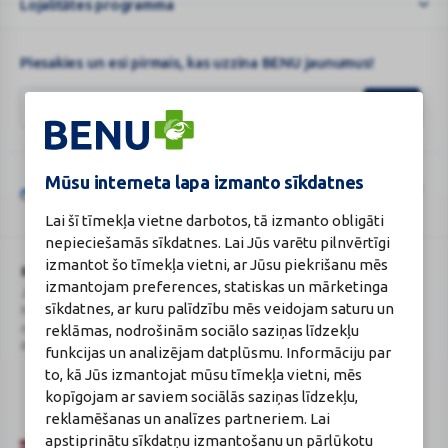
Lojalitātes programma
Piesakies un esi pirmais, kas uzzina BENU jaunumus!
Mūsu interneta lapa izmanto sīkdatnes
Šo vietni aizsargā „reCAPTCHA“, un uz to attiecas „Google“
privātuma
Google
politika
un
pakalpojumu sniegšanas noteikumi
.
Lai šī tīmekļa vietne darbotos, tā izmanto obligāti
reCAPTCHA
nepieciešamās sīkdatnes. Lai Jūs varētu pilnvērtīgi
izmantot šo tīmekļa vietni, ar Jūsu piekrišanu mēs
BENU Aptieka Latvija, SIA
Licence
izmantojam preferences, statiskas un mārketinga
Juridiskā adrese / Faktiskā adrese:
Licences numurs:
A00010
sīkdatnes, ar kuru palīdzību mēs veidojam saturu un
Noliktavu iela 5, Dreiliņi, Stopiņu
E-aptiekas kontakti
novads, LV-2130
Aptiekas vadītāja:
reklāmas, nodrošinām sociālo saziņas līdzekļu
Reģistrācijas Nr.: 40003252167
Sertificēta farmaceite: Jeļena
funkcijas un analizējam datplūsmu. Informāciju par
Gončarova
to, kā Jūs izmantojat mūsu tīmekļa vietni, mēs
Reģistrācijas Nr.: F-0834
kopīgojam ar saviem sociālās saziņas līdzekļu,
Sertifikāta Nr.: 215.2025
reklamēšanas un analīzes partneriem. Lai
apstiprinātu sīkdatņu izmantošanu un pārlūkotu