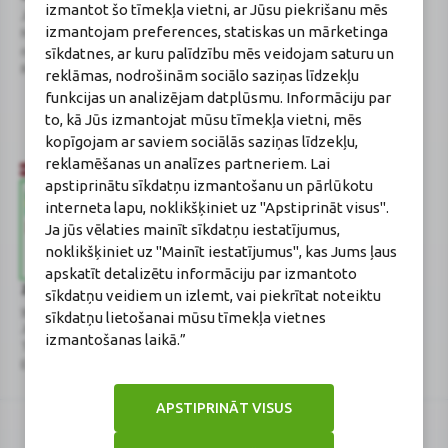
izmantot šo tīmekļa vietni, ar Jūsu piekrišanu mēs
Juridiskā adrese / Faktiskā adrese:
Licences numurs:
A00010
izmantojam preferences, statiskas un mārketinga
Noliktavu iela 5, Dreiliņi, Stopiņu
E-aptiekas kontakti
novads, LV-2130
Aptiekas vadītāja:
sīkdatnes, ar kuru palīdzību mēs veidojam saturu un
Reģistrācijas Nr.: 40003252167
Sertificēta farmaceite: Jeļena
reklāmas, nodrošinām sociālo saziņas līdzekļu
Gončarova
funkcijas un analizējam datplūsmu. Informāciju par
Reģistrācijas Nr.: F-0834
to, kā Jūs izmantojat mūsu tīmekļa vietni, mēs
Sertifikāta Nr.: 215.2025
kopīgojam ar saviem sociālās saziņas līdzekļu,
reklamēšanas un analīzes partneriem. Lai
apstiprinātu sīkdatņu izmantošanu un pārlūkotu
interneta lapu, noklikšķiniet uz "Apstiprināt visus".
Ja jūs vēlaties mainīt sīkdatņu iestatījumus,
noklikšķiniet uz "Mainīt iestatījumus", kas Jums ļaus
apskatīt detalizētu informāciju par izmantoto
Zāļu valsts aģentūra
Veselības inspekcija
sīkdatņu veidiem un izlemt, vai piekrītat noteiktu
www.zva.gov.lv
www.vi.gov.lv
sīkdatņu lietošanai mūsu tīmekļa vietnes
Jersikas iela 15, Rīga
Klijānu iela 7, Rīga
izmantošanas laikā.”
Tālr: 67 078 424
Tālr: 67081600
E-pasts: info@zva.gov.lv
E-pasts: vi@vi.gov.lv
APSTIPRINĀT VISUS