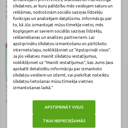
Juridiskā adrese / Faktiskā adrese:
Licences numurs:
A00010
sīkdatnes, ar kuru palīdzību mēs veidojam saturu un
Noliktavu iela 5, Dreiliņi, Stopiņu
E-aptiekas kontakti
reklāmas, nodrošinām sociālo saziņas līdzekļu
novads, LV-2130
Aptiekas vadītāja:
Reģistrācijas Nr.: 40003252167
Sertificēta farmaceite: Jeļena
funkcijas un analizējam datplūsmu. Informāciju par
Gončarova
to, kā Jūs izmantojat mūsu tīmekļa vietni, mēs
Reģistrācijas Nr.: F-0834
kopīgojam ar saviem sociālās saziņas līdzekļu,
Sertifikāta Nr.: 215.2025
reklamēšanas un analīzes partneriem. Lai
apstiprinātu sīkdatņu izmantošanu un pārlūkotu
interneta lapu, noklikšķiniet uz "Apstiprināt visus".
Ja jūs vēlaties mainīt sīkdatņu iestatījumus,
noklikšķiniet uz "Mainīt iestatījumus", kas Jums ļaus
apskatīt detalizētu informāciju par izmantoto
sīkdatņu veidiem un izlemt, vai piekrītat noteiktu
Zāļu valsts aģentūra
Veselības inspekcija
sīkdatņu lietošanai mūsu tīmekļa vietnes
www.zva.gov.lv
www.vi.gov.lv
izmantošanas laikā.”
Jersikas iela 15, Rīga
Klijānu iela 7, Rīga
Tālr: 67 078 424
Tālr: 67081600
E-pasts: info@zva.gov.lv
E-pasts: vi@vi.gov.lv
APSTIPRINĀT VISUS
TIKAI NEPIECIEŠAMĀS