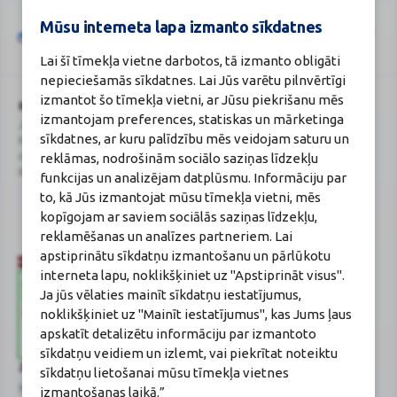
Mūsu interneta lapa izmanto sīkdatnes
Šo vietni aizsargā „reCAPTCHA“, un uz to attiecas „Google“
privātuma
Google
politika
un
pakalpojumu sniegšanas noteikumi
.
Lai šī tīmekļa vietne darbotos, tā izmanto obligāti
reCAPTCHA
nepieciešamās sīkdatnes. Lai Jūs varētu pilnvērtīgi
izmantot šo tīmekļa vietni, ar Jūsu piekrišanu mēs
BENU Aptieka Latvija, SIA
Licence
izmantojam preferences, statiskas un mārketinga
Juridiskā adrese / Faktiskā adrese:
Licences numurs:
A00010
sīkdatnes, ar kuru palīdzību mēs veidojam saturu un
Noliktavu iela 5, Dreiliņi, Stopiņu
E-aptiekas kontakti
reklāmas, nodrošinām sociālo saziņas līdzekļu
novads, LV-2130
Aptiekas vadītāja:
Reģistrācijas Nr.: 40003252167
Sertificēta farmaceite: Jeļena
funkcijas un analizējam datplūsmu. Informāciju par
Gončarova
to, kā Jūs izmantojat mūsu tīmekļa vietni, mēs
Reģistrācijas Nr.: F-0834
kopīgojam ar saviem sociālās saziņas līdzekļu,
Sertifikāta Nr.: 215.2025
reklamēšanas un analīzes partneriem. Lai
apstiprinātu sīkdatņu izmantošanu un pārlūkotu
interneta lapu, noklikšķiniet uz "Apstiprināt visus".
Ja jūs vēlaties mainīt sīkdatņu iestatījumus,
noklikšķiniet uz "Mainīt iestatījumus", kas Jums ļaus
apskatīt detalizētu informāciju par izmantoto
sīkdatņu veidiem un izlemt, vai piekrītat noteiktu
Zāļu valsts aģentūra
Veselības inspekcija
sīkdatņu lietošanai mūsu tīmekļa vietnes
www.zva.gov.lv
www.vi.gov.lv
izmantošanas laikā.”