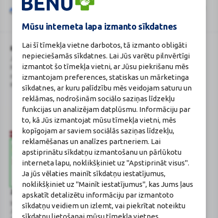
Šo vietni aizsargā „reCAPTCHA“, un uz to attiecas „Google“
privātuma
Google
politika
un
pakalpojumu sniegšanas noteikumi
.
reCAPTCHA
Mūsu interneta lapa izmanto sīkdatnes
Lai šī tīmekļa vietne darbotos, tā izmanto obligāti
BENU Aptieka Latvija, SIA
Licence
nepieciešamās sīkdatnes. Lai Jūs varētu pilnvērtīgi
Juridiskā adrese / Faktiskā adrese:
Licences numurs:
A00010
izmantot šo tīmekļa vietni, ar Jūsu piekrišanu mēs
Noliktavu iela 5, Dreiliņi, Stopiņu
E-aptiekas kontakti
izmantojam preferences, statiskas un mārketinga
novads, LV-2130
Aptiekas vadītāja:
Reģistrācijas Nr.: 40003252167
Sertificēta farmaceite: Jeļena
sīkdatnes, ar kuru palīdzību mēs veidojam saturu un
Gončarova
reklāmas, nodrošinām sociālo saziņas līdzekļu
Reģistrācijas Nr.: F-0834
funkcijas un analizējam datplūsmu. Informāciju par
Sertifikāta Nr.: 215.2025
to, kā Jūs izmantojat mūsu tīmekļa vietni, mēs
kopīgojam ar saviem sociālās saziņas līdzekļu,
reklamēšanas un analīzes partneriem. Lai
apstiprinātu sīkdatņu izmantošanu un pārlūkotu
interneta lapu, noklikšķiniet uz "Apstiprināt visus".
Ja jūs vēlaties mainīt sīkdatņu iestatījumus,
noklikšķiniet uz "Mainīt iestatījumus", kas Jums ļaus
Zāļu valsts aģentūra
Veselības inspekcija
apskatīt detalizētu informāciju par izmantoto
www.zva.gov.lv
www.vi.gov.lv
sīkdatņu veidiem un izlemt, vai piekrītat noteiktu
Jersikas iela 15, Rīga
Klijānu iela 7, Rīga
sīkdatņu lietošanai mūsu tīmekļa vietnes