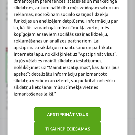
izmantojam preferences, statiskas un mārketinga
Juridiskā adrese / Faktiskā adrese:
Licences numurs:
A00010
sīkdatnes, ar kuru palīdzību mēs veidojam saturu un
Noliktavu iela 5, Dreiliņi, Stopiņu
E-aptiekas kontakti
reklāmas, nodrošinām sociālo saziņas līdzekļu
novads, LV-2130
Aptiekas vadītāja:
Reģistrācijas Nr.: 40003252167
Sertificēta farmaceite: Jeļena
funkcijas un analizējam datplūsmu. Informāciju par
Gončarova
to, kā Jūs izmantojat mūsu tīmekļa vietni, mēs
Reģistrācijas Nr.: F-0834
kopīgojam ar saviem sociālās saziņas līdzekļu,
Sertifikāta Nr.: 215.2025
reklamēšanas un analīzes partneriem. Lai
apstiprinātu sīkdatņu izmantošanu un pārlūkotu
interneta lapu, noklikšķiniet uz "Apstiprināt visus".
Ja jūs vēlaties mainīt sīkdatņu iestatījumus,
noklikšķiniet uz "Mainīt iestatījumus", kas Jums ļaus
apskatīt detalizētu informāciju par izmantoto
sīkdatņu veidiem un izlemt, vai piekrītat noteiktu
Zāļu valsts aģentūra
Veselības inspekcija
sīkdatņu lietošanai mūsu tīmekļa vietnes
www.zva.gov.lv
www.vi.gov.lv
izmantošanas laikā.”
Jersikas iela 15, Rīga
Klijānu iela 7, Rīga
Tālr: 67 078 424
Tālr: 67081600
E-pasts: info@zva.gov.lv
E-pasts: vi@vi.gov.lv
APSTIPRINĀT VISUS
TIKAI NEPIECIEŠAMĀS