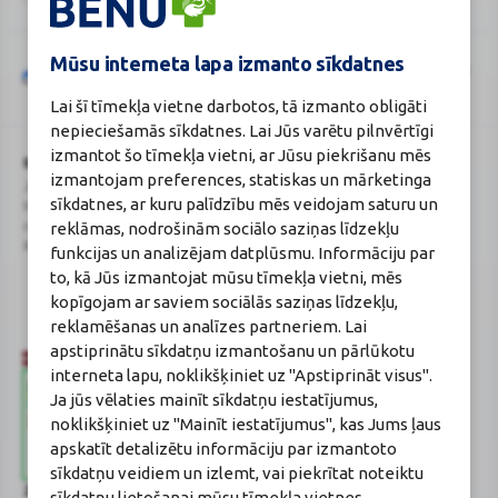
Mūsu interneta lapa izmanto sīkdatnes
Šo vietni aizsargā „reCAPTCHA“, un uz to attiecas „Google“
privātuma
Google
politika
un
pakalpojumu sniegšanas noteikumi
.
Lai šī tīmekļa vietne darbotos, tā izmanto obligāti
reCAPTCHA
nepieciešamās sīkdatnes. Lai Jūs varētu pilnvērtīgi
izmantot šo tīmekļa vietni, ar Jūsu piekrišanu mēs
BENU Aptieka Latvija, SIA
Licence
izmantojam preferences, statiskas un mārketinga
Juridiskā adrese / Faktiskā adrese:
Licences numurs:
A00010
sīkdatnes, ar kuru palīdzību mēs veidojam saturu un
Noliktavu iela 5, Dreiliņi, Stopiņu
E-aptiekas kontakti
reklāmas, nodrošinām sociālo saziņas līdzekļu
novads, LV-2130
Aptiekas vadītāja:
Reģistrācijas Nr.: 40003252167
Sertificēta farmaceite: Jeļena
funkcijas un analizējam datplūsmu. Informāciju par
Gončarova
to, kā Jūs izmantojat mūsu tīmekļa vietni, mēs
Reģistrācijas Nr.: F-0834
kopīgojam ar saviem sociālās saziņas līdzekļu,
Sertifikāta Nr.: 215.2025
reklamēšanas un analīzes partneriem. Lai
apstiprinātu sīkdatņu izmantošanu un pārlūkotu
interneta lapu, noklikšķiniet uz "Apstiprināt visus".
Ja jūs vēlaties mainīt sīkdatņu iestatījumus,
noklikšķiniet uz "Mainīt iestatījumus", kas Jums ļaus
apskatīt detalizētu informāciju par izmantoto
sīkdatņu veidiem un izlemt, vai piekrītat noteiktu
Zāļu valsts aģentūra
Veselības inspekcija
sīkdatņu lietošanai mūsu tīmekļa vietnes