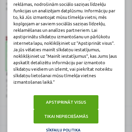
novads, LV-2130
Aptiekas vadītāja:
reklāmas, nodrošinām sociālo saziņas līdzekļu
Reģistrācijas Nr.: 40003252167
Sertificēta farmaceite: Jeļena
funkcijas un analizējam datplūsmu. Informāciju par
Gončarova
to, kā Jūs izmantojat mūsu tīmekļa vietni, mēs
Reģistrācijas Nr.: F-0834
kopīgojam ar saviem sociālās saziņas līdzekļu,
Sertifikāta Nr.: 215.2025
reklamēšanas un analīzes partneriem. Lai
apstiprinātu sīkdatņu izmantošanu un pārlūkotu
interneta lapu, noklikšķiniet uz "Apstiprināt visus".
Ja jūs vēlaties mainīt sīkdatņu iestatījumus,
noklikšķiniet uz "Mainīt iestatījumus", kas Jums ļaus
apskatīt detalizētu informāciju par izmantoto
sīkdatņu veidiem un izlemt, vai piekrītat noteiktu
Zāļu valsts aģentūra
Veselības inspekcija
sīkdatņu lietošanai mūsu tīmekļa vietnes
www.zva.gov.lv
www.vi.gov.lv
izmantošanas laikā.”
Jersikas iela 15, Rīga
Klijānu iela 7, Rīga
Tālr: 67 078 424
Tālr: 67081600
E-pasts: info@zva.gov.lv
E-pasts: vi@vi.gov.lv
APSTIPRINĀT VISUS
TIKAI NEPIECIEŠAMĀS
SĪKFAILU POLITIKA