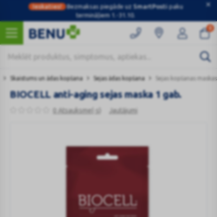
Ieskaties!
Bezmaksas piegāde uz
SmartPosti
paku
termināļiem 1.-31.10.
0
Skaistums un ādas kopšana
Sejas ādas kopšana
Sejas kopšanas maskas
BIOCELL anti-aging sejas maska 1 gab.
0 Atsauksme(-s)
Jautājumi