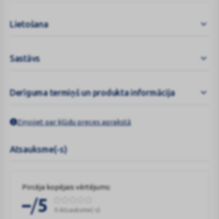
Lietošana
Sastāvs
Derīguma termiņš un produkta informācija
Ziņojiet par kļūdu preces aprakstā
Atsauksme(-s)
Pircēja kopējais vērtējums:
/
–
5
0 Atsauksme(-s)