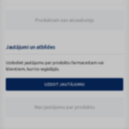
Produktam nav atsauksmju
Jautājumi un atbildes
Uzdodiet jautājumu par produktu farmaceitam vai
klientiem, kuri to iegādājās.
UZDOT JAUTĀJUMU
Nav jautājumu par produktu