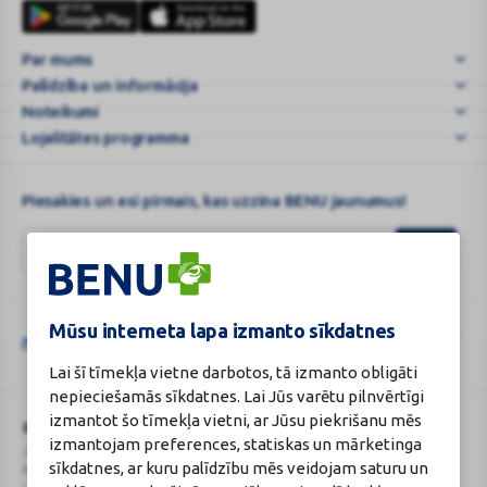
maska
karte
1
Par mums
gab.
Palīdzība un informācija
|
BENU.LV
Noteikumi
–
Lojalitātes programma
e-
...
Piesakies un esi pirmais, kas uzzina BENU jaunumus!
Mūsu interneta lapa izmanto sīkdatnes
Šo vietni aizsargā „reCAPTCHA“, un uz to attiecas „Google“
privātuma
Google
politika
un
pakalpojumu sniegšanas noteikumi
.
Lai šī tīmekļa vietne darbotos, tā izmanto obligāti
reCAPTCHA
nepieciešamās sīkdatnes. Lai Jūs varētu pilnvērtīgi
izmantot šo tīmekļa vietni, ar Jūsu piekrišanu mēs
BENU Aptieka Latvija, SIA
Licence
izmantojam preferences, statiskas un mārketinga
Juridiskā adrese / Faktiskā adrese:
Licences numurs:
A00010
sīkdatnes, ar kuru palīdzību mēs veidojam saturu un
Noliktavu iela 5, Dreiliņi, Stopiņu
E-aptiekas kontakti