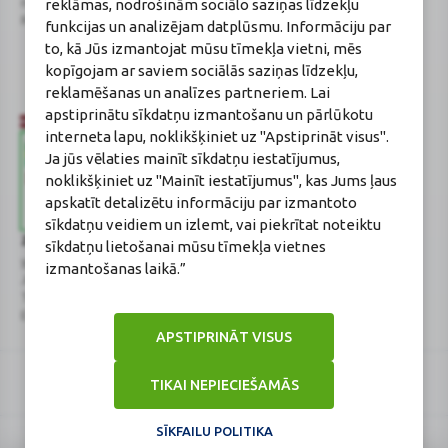
reklāmas, nodrošinām sociālo saziņas līdzekļu
novads, LV-2130
Aptiekas vadītāja:
Reģistrācijas Nr.: 40003252167
Sertificēta farmaceite: Jeļena
funkcijas un analizējam datplūsmu. Informāciju par
Gončarova
to, kā Jūs izmantojat mūsu tīmekļa vietni, mēs
Reģistrācijas Nr.: F-0834
kopīgojam ar saviem sociālās saziņas līdzekļu,
Sertifikāta Nr.: 215.2025
reklamēšanas un analīzes partneriem. Lai
apstiprinātu sīkdatņu izmantošanu un pārlūkotu
interneta lapu, noklikšķiniet uz "Apstiprināt visus".
Ja jūs vēlaties mainīt sīkdatņu iestatījumus,
noklikšķiniet uz "Mainīt iestatījumus", kas Jums ļaus
apskatīt detalizētu informāciju par izmantoto
sīkdatņu veidiem un izlemt, vai piekrītat noteiktu
Zāļu valsts aģentūra
Veselības inspekcija
sīkdatņu lietošanai mūsu tīmekļa vietnes
www.zva.gov.lv
www.vi.gov.lv
izmantošanas laikā.”
Jersikas iela 15, Rīga
Klijānu iela 7, Rīga
Tālr: 67 078 424
Tālr: 67081600
E-pasts: info@zva.gov.lv
E-pasts: vi@vi.gov.lv
APSTIPRINĀT VISUS
TIKAI NEPIECIEŠAMĀS
SĪKFAILU POLITIKA