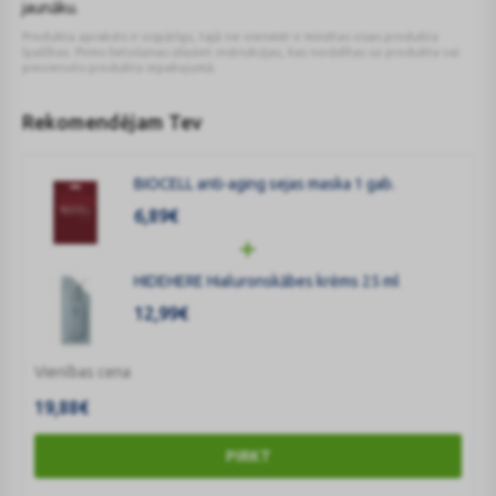
jaunāku.
Produkta apraksts ir vispārīgs, tajā ne vienmēr ir minētas visas produkta
īpašības. Pirms lietošanas izlasiet instrukcijas, kas norādītas uz produkta vai
pievienots produkta iepakojumā.
Rekomendējam Tev
BIOCELL anti-aging sejas maska 1 gab.
6,89
€
HIDEHERE Hialuronskābes krēms 25 ml
12,99
€
Vienības cena
19,88
€
PIRKT