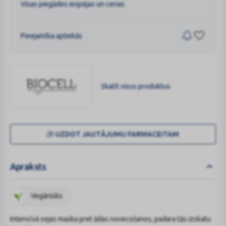
Visas piegādes iespējas un cenas
Pieejamība aptiekās
Skatīt visus produktus
BIOCELL
UZDOT JAUTĀJUMU FARMACEITAM
Apraksts
Vegānisks
Intensīvā sejas maska pret ādas novecošanos, padara tās izskatu