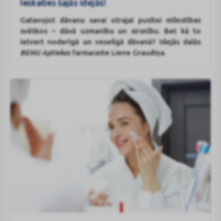
Ieskaties šajās idejās!
svētkos?
Gatavojot dāvanu savai otrajai pusītei mīlestības
Ieskaties
svētkos – dāvā uzmanību un sirsnību. Bet kā to
šajās
ietvert noderīgā un veselīgā dāvanā? Idejās dalās
idejās!
BENU Aptiekas
farmaceite Liene Graudiņa.
Ceļvedis