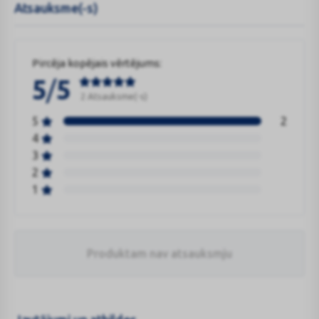
Atsauksme(-s)
Pircēja kopējais vērtējums:
/
5
5
2 Atsauksme(-s)
5
2
4
3
2
1
Produktam nav atsauksmju