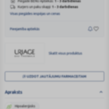
Piegāde BENU Aptiekās:
1 - 3 darbdienas
Kurjers un paku skapji:
1 - 3 darbdienas
Visas piegādes iespējas un cenas
Pieejamība aptiekās
Skatīt visus produktus
URIAGE
UZDOT JAUTĀJUMU FARMACEITAM
Apraksts
Hipoalerģisks