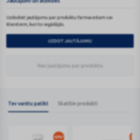
Jautājumi un atbildes
Uzdodiet jautājumu par produktu farmaceitam vai
klientiem, kuri to iegādājās.
UZDOT JAUTĀJUMU
Nav jautājumu par produktu
Tev varētu patikt
Skatītie produkti
-40%*
-35%