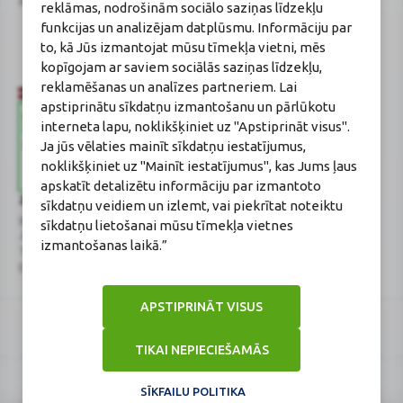
Reģistrācijas Nr.: 40003252167
Sertificēta farmaceite: Jeļena
reklāmas, nodrošinām sociālo saziņas līdzekļu
Gončarova
funkcijas un analizējam datplūsmu. Informāciju par
Reģistrācijas Nr.: F-0834
to, kā Jūs izmantojat mūsu tīmekļa vietni, mēs
Sertifikāta Nr.: 215.2025
kopīgojam ar saviem sociālās saziņas līdzekļu,
reklamēšanas un analīzes partneriem. Lai
apstiprinātu sīkdatņu izmantošanu un pārlūkotu
interneta lapu, noklikšķiniet uz "Apstiprināt visus".
Ja jūs vēlaties mainīt sīkdatņu iestatījumus,
noklikšķiniet uz "Mainīt iestatījumus", kas Jums ļaus
apskatīt detalizētu informāciju par izmantoto
Zāļu valsts aģentūra
Veselības inspekcija
sīkdatņu veidiem un izlemt, vai piekrītat noteiktu
www.zva.gov.lv
www.vi.gov.lv
sīkdatņu lietošanai mūsu tīmekļa vietnes
Jersikas iela 15, Rīga
Klijānu iela 7, Rīga
izmantošanas laikā.”
Tālr: 67 078 424
Tālr: 67081600
E-pasts: info@zva.gov.lv
E-pasts: vi@vi.gov.lv
APSTIPRINĀT VISUS
TIKAI NEPIECIEŠAMĀS
SĪKFAILU POLITIKA