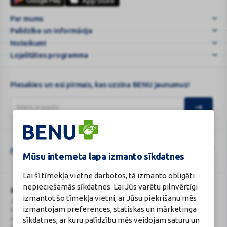
karte
ml
Par mums
|
Palīdzība un informācija
BENU.LV
–
Noteikumi
e-
Lojalitātes programma
Apt
...
Piesakies un esi pirmais, kas uzzina BENU jaunumus!
Šo vietni aizsargā „reCAPTCHA“, un uz to attiecas „Google“
privātuma
Mūsu interneta lapa izmanto sīkdatnes
Google
politika
un
pakalpojumu sniegšanas noteikumi
.
reCAPTCHA
Lai šī tīmekļa vietne darbotos, tā izmanto obligāti
nepieciešamās sīkdatnes. Lai Jūs varētu pilnvērtīgi
BENU Aptieka Latvija, SIA
Licence
izmantot šo tīmekļa vietni, ar Jūsu piekrišanu mēs
Juridiskā adrese / Faktiskā adrese:
Licences numurs:
A00010
izmantojam preferences, statiskas un mārketinga
Noliktavu iela 5, Dreiliņi, Stopiņu
E-aptiekas kontakti
sīkdatnes, ar kuru palīdzību mēs veidojam saturu un
novads, LV-2130
Aptiekas vadītāja: