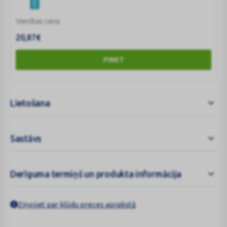
Vienības cena
20,87
€
PIRKT
Lietošana
Sastāvs
Derīguma termiņš un produkta informācija
Ziņojiet par kļūdu preces aprakstā