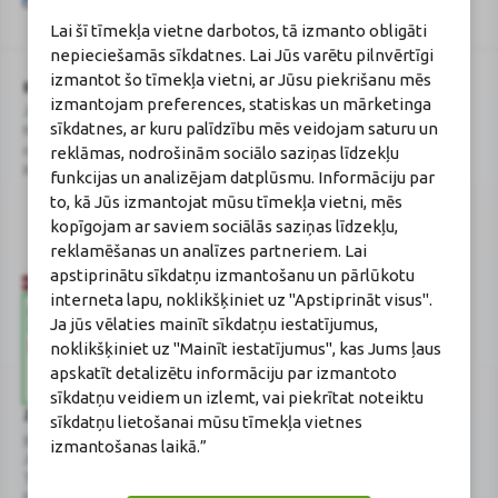
Google
politika
un
pakalpojumu sniegšanas noteikumi
.
Lai šī tīmekļa vietne darbotos, tā izmanto obligāti
reCAPTCHA
nepieciešamās sīkdatnes. Lai Jūs varētu pilnvērtīgi
izmantot šo tīmekļa vietni, ar Jūsu piekrišanu mēs
BENU Aptieka Latvija, SIA
Licence
izmantojam preferences, statiskas un mārketinga
Juridiskā adrese / Faktiskā adrese:
Licences numurs:
A00010
sīkdatnes, ar kuru palīdzību mēs veidojam saturu un
Noliktavu iela 5, Dreiliņi, Stopiņu
E-aptiekas kontakti
reklāmas, nodrošinām sociālo saziņas līdzekļu
novads, LV-2130
Aptiekas vadītāja:
Reģistrācijas Nr.: 40003252167
Sertificēta farmaceite: Jeļena
funkcijas un analizējam datplūsmu. Informāciju par
Gončarova
to, kā Jūs izmantojat mūsu tīmekļa vietni, mēs
Reģistrācijas Nr.: F-0834
kopīgojam ar saviem sociālās saziņas līdzekļu,
Sertifikāta Nr.: 215.2025
reklamēšanas un analīzes partneriem. Lai
apstiprinātu sīkdatņu izmantošanu un pārlūkotu
interneta lapu, noklikšķiniet uz "Apstiprināt visus".
Ja jūs vēlaties mainīt sīkdatņu iestatījumus,
noklikšķiniet uz "Mainīt iestatījumus", kas Jums ļaus
apskatīt detalizētu informāciju par izmantoto
sīkdatņu veidiem un izlemt, vai piekrītat noteiktu
Zāļu valsts aģentūra
Veselības inspekcija
sīkdatņu lietošanai mūsu tīmekļa vietnes
www.zva.gov.lv
www.vi.gov.lv
izmantošanas laikā.”
Jersikas iela 15, Rīga
Klijānu iela 7, Rīga
Tālr: 67 078 424
Tālr: 67081600