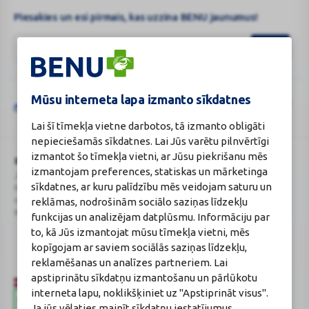
BE
Piesakies un esi pirmais, kas uzzina BENU jaunumus!
...
Mūsu interneta lapa izmanto sīkdatnes
Šo vietni aizsargā „reCAPTCHA“, un uz to attiecas „Google“
privātuma
Google
politika
un
pakalpojumu sniegšanas noteikumi
.
Lai šī tīmekļa vietne darbotos, tā izmanto obligāti
reCAPTCHA
nepieciešamās sīkdatnes. Lai Jūs varētu pilnvērtīgi
izmantot šo tīmekļa vietni, ar Jūsu piekrišanu mēs
BENU Aptieka Latvija, SIA
Licence
izmantojam preferences, statiskas un mārketinga
Juridiskā adrese / Faktiskā adrese:
Licences numurs:
A00010
sīkdatnes, ar kuru palīdzību mēs veidojam saturu un
Noliktavu iela 5, Dreiliņi, Stopiņu
E-aptiekas kontakti
reklāmas, nodrošinām sociālo saziņas līdzekļu
novads, LV-2130
Aptiekas vadītāja:
Reģistrācijas Nr.: 40003252167
Sertificēta farmaceite: Jeļena
funkcijas un analizējam datplūsmu. Informāciju par
Gončarova
to, kā Jūs izmantojat mūsu tīmekļa vietni, mēs
Reģistrācijas Nr.: F-0834
kopīgojam ar saviem sociālās saziņas līdzekļu,
Sertifikāta Nr.: 215.2025
reklamēšanas un analīzes partneriem. Lai
apstiprinātu sīkdatņu izmantošanu un pārlūkotu
interneta lapu, noklikšķiniet uz "Apstiprināt visus".
Ja jūs vēlaties mainīt sīkdatņu iestatījumus,