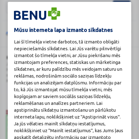
Mūsu interneta lapa izmanto sīkdatnes
Šo vietni aizsargā „reCAPTCHA“, un uz to attiecas „Google“
privātuma
Google
politika
un
pakalpojumu sniegšanas noteikumi
.
Lai šī tīmekļa vietne darbotos, tā izmanto obligāti
reCAPTCHA
nepieciešamās sīkdatnes. Lai Jūs varētu pilnvērtīgi
izmantot šo tīmekļa vietni, ar Jūsu piekrišanu mēs
BENU Aptieka Latvija, SIA
Licence
izmantojam preferences, statiskas un mārketinga
Juridiskā adrese / Faktiskā adrese:
Licences numurs:
A00010
sīkdatnes, ar kuru palīdzību mēs veidojam saturu un
Noliktavu iela 5, Dreiliņi, Stopiņu
E-aptiekas kontakti
reklāmas, nodrošinām sociālo saziņas līdzekļu
novads, LV-2130
Aptiekas vadītāja:
Reģistrācijas Nr.: 40003252167
Sertificēta farmaceite: Jeļena
funkcijas un analizējam datplūsmu. Informāciju par
Gončarova
to, kā Jūs izmantojat mūsu tīmekļa vietni, mēs
Reģistrācijas Nr.: F-0834
kopīgojam ar saviem sociālās saziņas līdzekļu,
Sertifikāta Nr.: 215.2025
reklamēšanas un analīzes partneriem. Lai
apstiprinātu sīkdatņu izmantošanu un pārlūkotu
interneta lapu, noklikšķiniet uz "Apstiprināt visus".
Ja jūs vēlaties mainīt sīkdatņu iestatījumus,
noklikšķiniet uz "Mainīt iestatījumus", kas Jums ļaus
apskatīt detalizētu informāciju par izmantoto