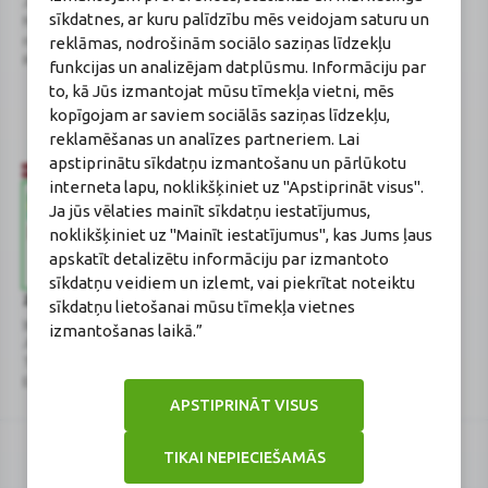
Juridiskā adrese / Faktiskā adrese:
Licences numurs:
A00010
sīkdatnes, ar kuru palīdzību mēs veidojam saturu un
Noliktavu iela 5, Dreiliņi, Stopiņu
E-aptiekas kontakti
reklāmas, nodrošinām sociālo saziņas līdzekļu
novads, LV-2130
Aptiekas vadītāja:
Reģistrācijas Nr.: 40003252167
Sertificēta farmaceite: Jeļena
funkcijas un analizējam datplūsmu. Informāciju par
Gončarova
to, kā Jūs izmantojat mūsu tīmekļa vietni, mēs
Reģistrācijas Nr.: F-0834
kopīgojam ar saviem sociālās saziņas līdzekļu,
Sertifikāta Nr.: 215.2025
reklamēšanas un analīzes partneriem. Lai
apstiprinātu sīkdatņu izmantošanu un pārlūkotu
interneta lapu, noklikšķiniet uz "Apstiprināt visus".
Ja jūs vēlaties mainīt sīkdatņu iestatījumus,
noklikšķiniet uz "Mainīt iestatījumus", kas Jums ļaus
apskatīt detalizētu informāciju par izmantoto
sīkdatņu veidiem un izlemt, vai piekrītat noteiktu
Zāļu valsts aģentūra
Veselības inspekcija
sīkdatņu lietošanai mūsu tīmekļa vietnes
www.zva.gov.lv
www.vi.gov.lv
izmantošanas laikā.”
Jersikas iela 15, Rīga
Klijānu iela 7, Rīga
Tālr: 67 078 424
Tālr: 67081600
E-pasts: info@zva.gov.lv
E-pasts: vi@vi.gov.lv
APSTIPRINĀT VISUS
TIKAI NEPIECIEŠAMĀS