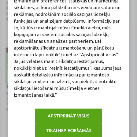
izmantojam preferences, statiskas un mārketinga
Juridiskā adrese / Faktiskā adrese:
Licences numurs:
A00010
sīkdatnes, ar kuru palīdzību mēs veidojam saturu un
Noliktavu iela 5, Dreiliņi, Stopiņu
E-aptiekas kontakti
reklāmas, nodrošinām sociālo saziņas līdzekļu
novads, LV-2130
Aptiekas vadītāja:
Reģistrācijas Nr.: 40003252167
Sertificēta farmaceite: Jeļena
funkcijas un analizējam datplūsmu. Informāciju par
Gončarova
to, kā Jūs izmantojat mūsu tīmekļa vietni, mēs
Reģistrācijas Nr.: F-0834
kopīgojam ar saviem sociālās saziņas līdzekļu,
Sertifikāta Nr.: 215.2025
reklamēšanas un analīzes partneriem. Lai
apstiprinātu sīkdatņu izmantošanu un pārlūkotu
interneta lapu, noklikšķiniet uz "Apstiprināt visus".
Ja jūs vēlaties mainīt sīkdatņu iestatījumus,
noklikšķiniet uz "Mainīt iestatījumus", kas Jums ļaus
apskatīt detalizētu informāciju par izmantoto
sīkdatņu veidiem un izlemt, vai piekrītat noteiktu
Zāļu valsts aģentūra
Veselības inspekcija
sīkdatņu lietošanai mūsu tīmekļa vietnes
www.zva.gov.lv
www.vi.gov.lv
izmantošanas laikā.”
Jersikas iela 15, Rīga
Klijānu iela 7, Rīga
Tālr: 67 078 424
Tālr: 67081600
E-pasts: info@zva.gov.lv
E-pasts: vi@vi.gov.lv
APSTIPRINĀT VISUS
TIKAI NEPIECIEŠAMĀS