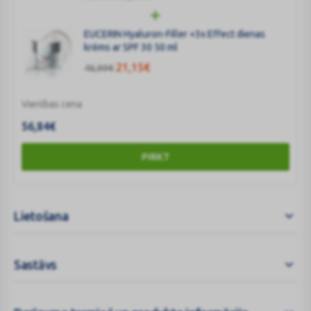
EUCERIN Hyaluron-Filler +3x Effect dienas
krēms ar SPF 30 50 ml
21,15
€
46,99
€
Vienības cena
56,84
€
PIRKT
Lietošana
Sastāvs