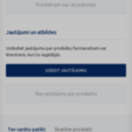
Produktam nav atsauksmju
Jautājumi un atbildes
Uzdodiet jautājumu par produktu farmaceitam vai
klientiem, kuri to iegādājās.
UZDOT JAUTĀJUMU
Nav jautājumu par produktu
Tev varētu patikt
Skatītie produkti