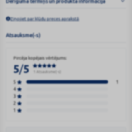
Derīguma termiņš un produkta informācija
Ziņojiet par kļūdu preces aprakstā
Atsauksme(-s)
Pircēja kopējais vērtējums:
/
5
5
1 Atsauksme(-s)
5
1
4
3
2
1