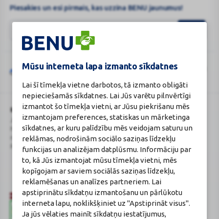
Piesakies un esi pirmais, kas uzzina BENU jaunumus!
Mūsu interneta lapa izmanto sīkdatnes
Šo vietni aizsargā „reCAPTCHA“, un uz to attiecas „Google“
privātuma
Google
politika
un
pakalpojumu sniegšanas noteikumi
.
Lai šī tīmekļa vietne darbotos, tā izmanto obligāti
reCAPTCHA
nepieciešamās sīkdatnes. Lai Jūs varētu pilnvērtīgi
izmantot šo tīmekļa vietni, ar Jūsu piekrišanu mēs
BENU Aptieka Latvija, SIA
Licence
izmantojam preferences, statiskas un mārketinga
Juridiskā adrese / Faktiskā adrese:
Licences numurs:
A00010
sīkdatnes, ar kuru palīdzību mēs veidojam saturu un
Noliktavu iela 5, Dreiliņi, Stopiņu
E-aptiekas kontakti
reklāmas, nodrošinām sociālo saziņas līdzekļu
novads, LV-2130
Aptiekas vadītāja:
Reģistrācijas Nr.: 40003252167
Sertificēta farmaceite: Jeļena
funkcijas un analizējam datplūsmu. Informāciju par
Gončarova
to, kā Jūs izmantojat mūsu tīmekļa vietni, mēs
Reģistrācijas Nr.: F-0834
kopīgojam ar saviem sociālās saziņas līdzekļu,
Sertifikāta Nr.: 215.2025
reklamēšanas un analīzes partneriem. Lai
apstiprinātu sīkdatņu izmantošanu un pārlūkotu
interneta lapu, noklikšķiniet uz "Apstiprināt visus".
Ja jūs vēlaties mainīt sīkdatņu iestatījumus,