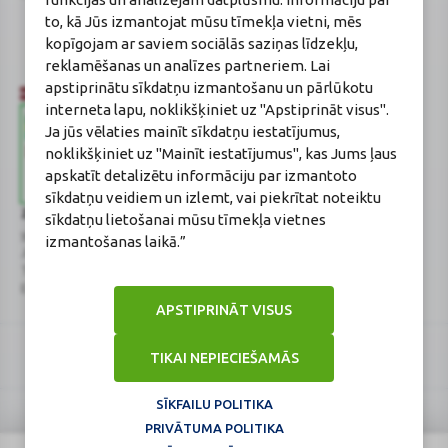
Gončarova
to, kā Jūs izmantojat mūsu tīmekļa vietni, mēs
Reģistrācijas Nr.: F-0834
kopīgojam ar saviem sociālās saziņas līdzekļu,
Sertifikāta Nr.: 215.2025
reklamēšanas un analīzes partneriem. Lai
apstiprinātu sīkdatņu izmantošanu un pārlūkotu
interneta lapu, noklikšķiniet uz "Apstiprināt visus".
Ja jūs vēlaties mainīt sīkdatņu iestatījumus,
noklikšķiniet uz "Mainīt iestatījumus", kas Jums ļaus
apskatīt detalizētu informāciju par izmantoto
sīkdatņu veidiem un izlemt, vai piekrītat noteiktu
Zāļu valsts aģentūra
Veselības inspekcija
sīkdatņu lietošanai mūsu tīmekļa vietnes
www.zva.gov.lv
www.vi.gov.lv
izmantošanas laikā.”
Jersikas iela 15, Rīga
Klijānu iela 7, Rīga
Tālr: 67 078 424
Tālr: 67081600
E-pasts: info@zva.gov.lv
E-pasts: vi@vi.gov.lv
APSTIPRINĀT VISUS
TIKAI NEPIECIEŠAMĀS
SĪKFAILU POLITIKA
PRIVĀTUMA POLITIKA
Logo
Logo
© 2026
BENU.LV
. Visas tiesības aizsargātas.