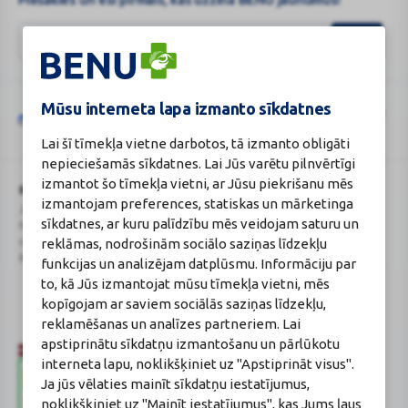
Mūsu interneta lapa izmanto sīkdatnes
Šo vietni aizsargā „reCAPTCHA“, un uz to attiecas „Google“
privātuma
Google
politika
un
pakalpojumu sniegšanas noteikumi
.
Lai šī tīmekļa vietne darbotos, tā izmanto obligāti
reCAPTCHA
nepieciešamās sīkdatnes. Lai Jūs varētu pilnvērtīgi
izmantot šo tīmekļa vietni, ar Jūsu piekrišanu mēs
BENU Aptieka Latvija, SIA
Licence
izmantojam preferences, statiskas un mārketinga
Juridiskā adrese / Faktiskā adrese:
Licences numurs:
A00010
sīkdatnes, ar kuru palīdzību mēs veidojam saturu un
Noliktavu iela 5, Dreiliņi, Stopiņu
E-aptiekas kontakti
reklāmas, nodrošinām sociālo saziņas līdzekļu
novads, LV-2130
Aptiekas vadītāja:
Reģistrācijas Nr.: 40003252167
Sertificēta farmaceite: Jeļena
funkcijas un analizējam datplūsmu. Informāciju par
Gončarova
to, kā Jūs izmantojat mūsu tīmekļa vietni, mēs
Reģistrācijas Nr.: F-0834
kopīgojam ar saviem sociālās saziņas līdzekļu,
Sertifikāta Nr.: 215.2025
reklamēšanas un analīzes partneriem. Lai
apstiprinātu sīkdatņu izmantošanu un pārlūkotu
interneta lapu, noklikšķiniet uz "Apstiprināt visus".
Ja jūs vēlaties mainīt sīkdatņu iestatījumus,
noklikšķiniet uz "Mainīt iestatījumus", kas Jums ļaus