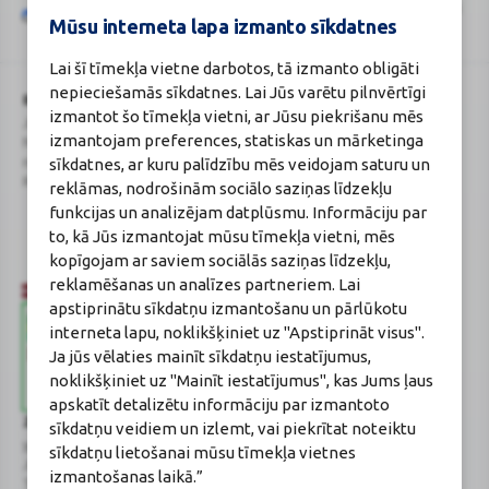
Šo vietni aizsargā „reCAPTCHA“, un uz to attiecas „Google“
privātuma
Mūsu interneta lapa izmanto sīkdatnes
Google
politika
un
pakalpojumu sniegšanas noteikumi
.
reCAPTCHA
Lai šī tīmekļa vietne darbotos, tā izmanto obligāti
nepieciešamās sīkdatnes. Lai Jūs varētu pilnvērtīgi
BENU Aptieka Latvija, SIA
Licence
izmantot šo tīmekļa vietni, ar Jūsu piekrišanu mēs
Juridiskā adrese / Faktiskā adrese:
Licences numurs:
A00010
izmantojam preferences, statiskas un mārketinga
Noliktavu iela 5, Dreiliņi, Stopiņu
E-aptiekas kontakti
novads, LV-2130
Aptiekas vadītāja:
sīkdatnes, ar kuru palīdzību mēs veidojam saturu un
Reģistrācijas Nr.: 40003252167
Sertificēta farmaceite: Jeļena
reklāmas, nodrošinām sociālo saziņas līdzekļu
Gončarova
funkcijas un analizējam datplūsmu. Informāciju par
Reģistrācijas Nr.: F-0834
to, kā Jūs izmantojat mūsu tīmekļa vietni, mēs
Sertifikāta Nr.: 215.2025
kopīgojam ar saviem sociālās saziņas līdzekļu,
reklamēšanas un analīzes partneriem. Lai
apstiprinātu sīkdatņu izmantošanu un pārlūkotu
interneta lapu, noklikšķiniet uz "Apstiprināt visus".
Ja jūs vēlaties mainīt sīkdatņu iestatījumus,
noklikšķiniet uz "Mainīt iestatījumus", kas Jums ļaus
apskatīt detalizētu informāciju par izmantoto
Zāļu valsts aģentūra
Veselības inspekcija
sīkdatņu veidiem un izlemt, vai piekrītat noteiktu
www.zva.gov.lv
www.vi.gov.lv
sīkdatņu lietošanai mūsu tīmekļa vietnes
Jersikas iela 15, Rīga
Klijānu iela 7, Rīga
izmantošanas laikā.”
Tālr: 67 078 424
Tālr: 67081600