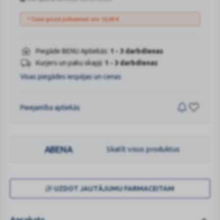
* Cena grozā pirkumiem virs
10,00
€
Piegāde BENU Aptiekās:
1 - 3 darbdienas
Kurjers un paku skapji:
1 - 3 darbdienas
Visas piegādes iespējas un cenas
Pieejamība aptiekās
ABENA
Skatīt visus produktus
UZDOT JAUTĀJUMU FARMACEITAM