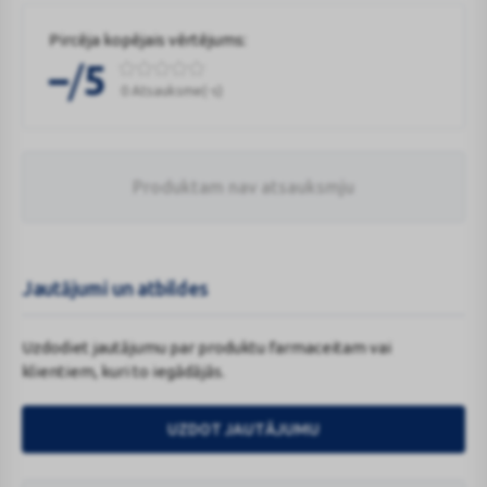
Pircēja kopējais vērtējums:
/
–
5
0 Atsauksme(-s)
Produktam nav atsauksmju
Jautājumi un atbildes
Uzdodiet jautājumu par produktu farmaceitam vai
klientiem, kuri to iegādājās.
UZDOT JAUTĀJUMU