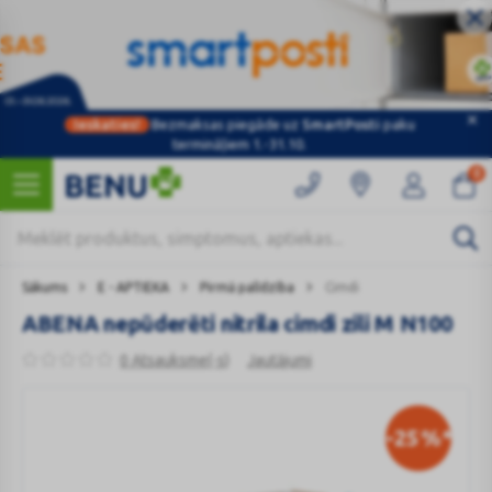
Ieskaties!
Bezmaksas piegāde uz
SmartPosti
paku
termināļiem 1.-31.10.
0
Sākums
E - APTIEKA
Pirmā palīdzība
Cimdi
ABENA nepūderēti nitrila cimdi zili M N100
0 Atsauksme(-s)
Jautājumi
-25
%*