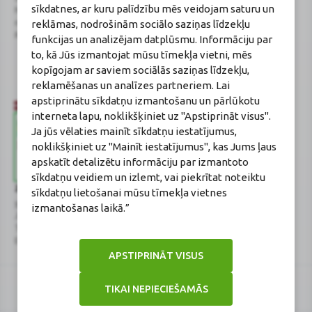
sīkdatnes, ar kuru palīdzību mēs veidojam saturu un
Noliktavu iela 5, Dreiliņi, Stopiņu
E-aptiekas kontakti
reklāmas, nodrošinām sociālo saziņas līdzekļu
novads, LV-2130
Aptiekas vadītāja:
Reģistrācijas Nr.: 40003252167
Sertificēta farmaceite: Jeļena
funkcijas un analizējam datplūsmu. Informāciju par
Gončarova
to, kā Jūs izmantojat mūsu tīmekļa vietni, mēs
Reģistrācijas Nr.: F-0834
kopīgojam ar saviem sociālās saziņas līdzekļu,
Sertifikāta Nr.: 215.2025
reklamēšanas un analīzes partneriem. Lai
apstiprinātu sīkdatņu izmantošanu un pārlūkotu
interneta lapu, noklikšķiniet uz "Apstiprināt visus".
Ja jūs vēlaties mainīt sīkdatņu iestatījumus,
noklikšķiniet uz "Mainīt iestatījumus", kas Jums ļaus
apskatīt detalizētu informāciju par izmantoto
sīkdatņu veidiem un izlemt, vai piekrītat noteiktu
Zāļu valsts aģentūra
Veselības inspekcija
sīkdatņu lietošanai mūsu tīmekļa vietnes
www.zva.gov.lv
www.vi.gov.lv
izmantošanas laikā.”
Jersikas iela 15, Rīga
Klijānu iela 7, Rīga
Tālr: 67 078 424
Tālr: 67081600
E-pasts: info@zva.gov.lv
E-pasts: vi@vi.gov.lv
APSTIPRINĀT VISUS
TIKAI NEPIECIEŠAMĀS