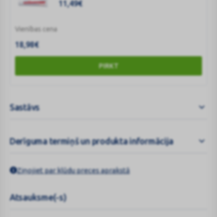
11,49
€
Vienības cena
18,98
€
PIRKT
Sastāvs
Derīguma termiņš un produkta informācija
Ziņojiet par kļūdu preces aprakstā
Atsauksme(-s)