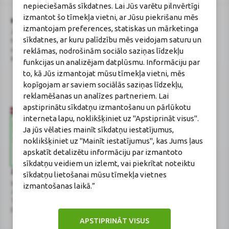
nepieciešamās sīkdatnes. Lai Jūs varētu pilnvērtīgi
izmantot šo tīmekļa vietni, ar Jūsu piekrišanu mēs
BENU Aptieka Latvija, SIA
Licence
izmantojam preferences, statiskas un mārketinga
Juridiskā adrese / Faktiskā adrese:
Licences numurs:
A00010
sīkdatnes, ar kuru palīdzību mēs veidojam saturu un
Noliktavu iela 5, Dreiliņi, Stopiņu
E-aptiekas kontakti
reklāmas, nodrošinām sociālo saziņas līdzekļu
novads, LV-2130
Aptiekas vadītāja:
Reģistrācijas Nr.: 40003252167
Sertificēta farmaceite: Jeļena
funkcijas un analizējam datplūsmu. Informāciju par
Gončarova
to, kā Jūs izmantojat mūsu tīmekļa vietni, mēs
Reģistrācijas Nr.: F-0834
kopīgojam ar saviem sociālās saziņas līdzekļu,
Sertifikāta Nr.: 215.2025
reklamēšanas un analīzes partneriem. Lai
apstiprinātu sīkdatņu izmantošanu un pārlūkotu
interneta lapu, noklikšķiniet uz "Apstiprināt visus".
Ja jūs vēlaties mainīt sīkdatņu iestatījumus,
noklikšķiniet uz "Mainīt iestatījumus", kas Jums ļaus
apskatīt detalizētu informāciju par izmantoto
sīkdatņu veidiem un izlemt, vai piekrītat noteiktu
Zāļu valsts aģentūra
Veselības inspekcija
sīkdatņu lietošanai mūsu tīmekļa vietnes
www.zva.gov.lv
www.vi.gov.lv
izmantošanas laikā.”
Jersikas iela 15, Rīga
Klijānu iela 7, Rīga
Tālr: 67 078 424
Tālr: 67081600
E-pasts: info@zva.gov.lv
E-pasts: vi@vi.gov.lv
APSTIPRINĀT VISUS