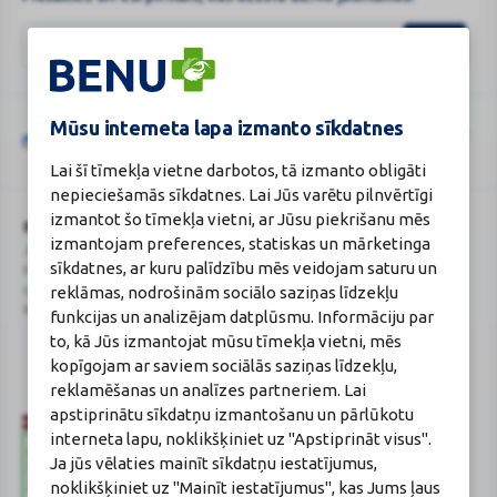
Mūsu interneta lapa izmanto sīkdatnes
Šo vietni aizsargā „reCAPTCHA“, un uz to attiecas „Google“
privātuma
Google
politika
un
pakalpojumu sniegšanas noteikumi
.
Lai šī tīmekļa vietne darbotos, tā izmanto obligāti
reCAPTCHA
nepieciešamās sīkdatnes. Lai Jūs varētu pilnvērtīgi
izmantot šo tīmekļa vietni, ar Jūsu piekrišanu mēs
BENU Aptieka Latvija, SIA
Licence
izmantojam preferences, statiskas un mārketinga
Juridiskā adrese / Faktiskā adrese:
Licences numurs:
A00010
sīkdatnes, ar kuru palīdzību mēs veidojam saturu un
Noliktavu iela 5, Dreiliņi, Stopiņu
E-aptiekas kontakti
novads, LV-2130
Aptiekas vadītāja:
reklāmas, nodrošinām sociālo saziņas līdzekļu
Reģistrācijas Nr.: 40003252167
Sertificēta farmaceite: Jeļena
funkcijas un analizējam datplūsmu. Informāciju par
Gončarova
to, kā Jūs izmantojat mūsu tīmekļa vietni, mēs
Reģistrācijas Nr.: F-0834
kopīgojam ar saviem sociālās saziņas līdzekļu,
Sertifikāta Nr.: 215.2025
reklamēšanas un analīzes partneriem. Lai
apstiprinātu sīkdatņu izmantošanu un pārlūkotu
interneta lapu, noklikšķiniet uz "Apstiprināt visus".
Ja jūs vēlaties mainīt sīkdatņu iestatījumus,
noklikšķiniet uz "Mainīt iestatījumus", kas Jums ļaus