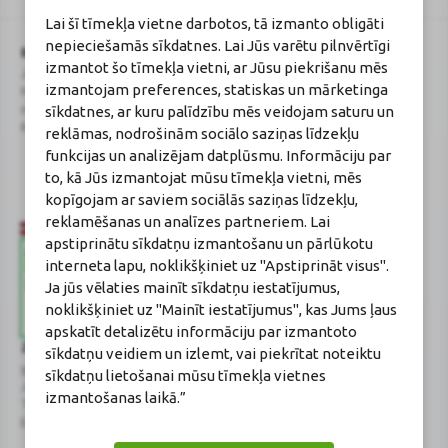
reCAPTCHA
Lai šī tīmekļa vietne darbotos, tā izmanto obligāti
nepieciešamās sīkdatnes. Lai Jūs varētu pilnvērtīgi
BENU Aptieka Latvija, SIA
Licence
izmantot šo tīmekļa vietni, ar Jūsu piekrišanu mēs
Juridiskā adrese / Faktiskā adrese:
Licences numurs:
A00010
izmantojam preferences, statiskas un mārketinga
Noliktavu iela 5, Dreiliņi, Stopiņu
E-aptiekas kontakti
novads, LV-2130
Aptiekas vadītāja:
sīkdatnes, ar kuru palīdzību mēs veidojam saturu un
Reģistrācijas Nr.: 40003252167
Sertificēta farmaceite: Jeļena
reklāmas, nodrošinām sociālo saziņas līdzekļu
Gončarova
funkcijas un analizējam datplūsmu. Informāciju par
Reģistrācijas Nr.: F-0834
to, kā Jūs izmantojat mūsu tīmekļa vietni, mēs
Sertifikāta Nr.: 215.2025
kopīgojam ar saviem sociālās saziņas līdzekļu,
reklamēšanas un analīzes partneriem. Lai
apstiprinātu sīkdatņu izmantošanu un pārlūkotu
interneta lapu, noklikšķiniet uz "Apstiprināt visus".
Ja jūs vēlaties mainīt sīkdatņu iestatījumus,
noklikšķiniet uz "Mainīt iestatījumus", kas Jums ļaus
apskatīt detalizētu informāciju par izmantoto
Zāļu valsts aģentūra
Veselības inspekcija
sīkdatņu veidiem un izlemt, vai piekrītat noteiktu
www.zva.gov.lv
www.vi.gov.lv
sīkdatņu lietošanai mūsu tīmekļa vietnes
Jersikas iela 15, Rīga
Klijānu iela 7, Rīga
izmantošanas laikā.”
Tālr: 67 078 424
Tālr: 67081600
E-pasts: info@zva.gov.lv
E-pasts: vi@vi.gov.lv