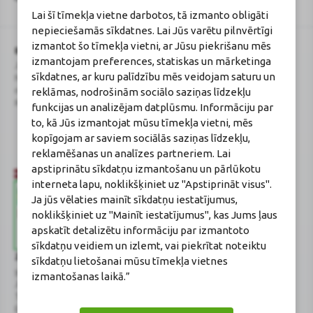
Google
politika
un
pakalpojumu sniegšanas noteikumi
.
Lai šī tīmekļa vietne darbotos, tā izmanto obligāti
reCAPTCHA
nepieciešamās sīkdatnes. Lai Jūs varētu pilnvērtīgi
izmantot šo tīmekļa vietni, ar Jūsu piekrišanu mēs
BENU Aptieka Latvija, SIA
Licence
izmantojam preferences, statiskas un mārketinga
Juridiskā adrese / Faktiskā adrese:
Licences numurs:
A00010
sīkdatnes, ar kuru palīdzību mēs veidojam saturu un
Noliktavu iela 5, Dreiliņi, Stopiņu
E-aptiekas kontakti
reklāmas, nodrošinām sociālo saziņas līdzekļu
novads, LV-2130
Aptiekas vadītāja:
Reģistrācijas Nr.: 40003252167
Sertificēta farmaceite: Jeļena
funkcijas un analizējam datplūsmu. Informāciju par
Gončarova
to, kā Jūs izmantojat mūsu tīmekļa vietni, mēs
Reģistrācijas Nr.: F-0834
kopīgojam ar saviem sociālās saziņas līdzekļu,
Sertifikāta Nr.: 215.2025
reklamēšanas un analīzes partneriem. Lai
apstiprinātu sīkdatņu izmantošanu un pārlūkotu
interneta lapu, noklikšķiniet uz "Apstiprināt visus".
Ja jūs vēlaties mainīt sīkdatņu iestatījumus,
noklikšķiniet uz "Mainīt iestatījumus", kas Jums ļaus
apskatīt detalizētu informāciju par izmantoto
sīkdatņu veidiem un izlemt, vai piekrītat noteiktu
Zāļu valsts aģentūra
Veselības inspekcija
sīkdatņu lietošanai mūsu tīmekļa vietnes
www.zva.gov.lv
www.vi.gov.lv
izmantošanas laikā.”
Jersikas iela 15, Rīga
Klijānu iela 7, Rīga
Tālr: 67 078 424
Tālr: 67081600
E-pasts: info@zva.gov.lv
E-pasts: vi@vi.gov.lv