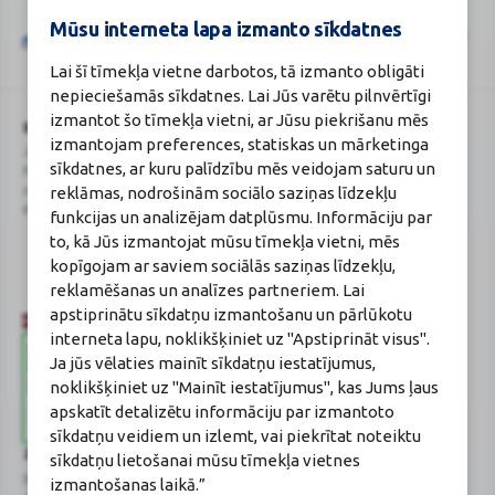
Mūsu interneta lapa izmanto sīkdatnes
Šo vietni aizsargā „reCAPTCHA“, un uz to attiecas „Google“
privātuma
Google
politika
un
pakalpojumu sniegšanas noteikumi
.
Lai šī tīmekļa vietne darbotos, tā izmanto obligāti
reCAPTCHA
nepieciešamās sīkdatnes. Lai Jūs varētu pilnvērtīgi
izmantot šo tīmekļa vietni, ar Jūsu piekrišanu mēs
BENU Aptieka Latvija, SIA
Licence
izmantojam preferences, statiskas un mārketinga
Juridiskā adrese / Faktiskā adrese:
Licences numurs:
A00010
sīkdatnes, ar kuru palīdzību mēs veidojam saturu un
Noliktavu iela 5, Dreiliņi, Stopiņu
E-aptiekas kontakti
novads, LV-2130
Aptiekas vadītāja:
reklāmas, nodrošinām sociālo saziņas līdzekļu
Reģistrācijas Nr.: 40003252167
Sertificēta farmaceite: Jeļena
funkcijas un analizējam datplūsmu. Informāciju par
Gončarova
to, kā Jūs izmantojat mūsu tīmekļa vietni, mēs
Reģistrācijas Nr.: F-0834
kopīgojam ar saviem sociālās saziņas līdzekļu,
Sertifikāta Nr.: 215.2025
reklamēšanas un analīzes partneriem. Lai
apstiprinātu sīkdatņu izmantošanu un pārlūkotu
interneta lapu, noklikšķiniet uz "Apstiprināt visus".
Ja jūs vēlaties mainīt sīkdatņu iestatījumus,
noklikšķiniet uz "Mainīt iestatījumus", kas Jums ļaus
apskatīt detalizētu informāciju par izmantoto
sīkdatņu veidiem un izlemt, vai piekrītat noteiktu
Zāļu valsts aģentūra
Veselības inspekcija
sīkdatņu lietošanai mūsu tīmekļa vietnes
www.zva.gov.lv
www.vi.gov.lv
izmantošanas laikā.”