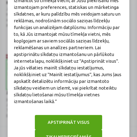
izmantot šo tīmekļa vietni, ar Jūsu piekrišanu mēs
BENU Aptieka Latvija, SIA
Licence
izmantojam preferences, statiskas un mārketinga
Juridiskā adrese / Faktiskā adrese:
Licences numurs:
A00010
sīkdatnes, ar kuru palīdzību mēs veidojam saturu un
Noliktavu iela 5, Dreiliņi, Stopiņu
E-aptiekas kontakti
reklāmas, nodrošinām sociālo saziņas līdzekļu
novads, LV-2130
Aptiekas vadītāja:
Reģistrācijas Nr.: 40003252167
Sertificēta farmaceite: Jeļena
funkcijas un analizējam datplūsmu. Informāciju par
Gončarova
to, kā Jūs izmantojat mūsu tīmekļa vietni, mēs
Reģistrācijas Nr.: F-0834
kopīgojam ar saviem sociālās saziņas līdzekļu,
Sertifikāta Nr.: 215.2025
reklamēšanas un analīzes partneriem. Lai
apstiprinātu sīkdatņu izmantošanu un pārlūkotu
interneta lapu, noklikšķiniet uz "Apstiprināt visus".
Ja jūs vēlaties mainīt sīkdatņu iestatījumus,
noklikšķiniet uz "Mainīt iestatījumus", kas Jums ļaus
apskatīt detalizētu informāciju par izmantoto
sīkdatņu veidiem un izlemt, vai piekrītat noteiktu
Zāļu valsts aģentūra
Veselības inspekcija
sīkdatņu lietošanai mūsu tīmekļa vietnes
www.zva.gov.lv
www.vi.gov.lv
izmantošanas laikā.”
Jersikas iela 15, Rīga
Klijānu iela 7, Rīga
Tālr: 67 078 424
Tālr: 67081600
E-pasts: info@zva.gov.lv
E-pasts: vi@vi.gov.lv
APSTIPRINĀT VISUS