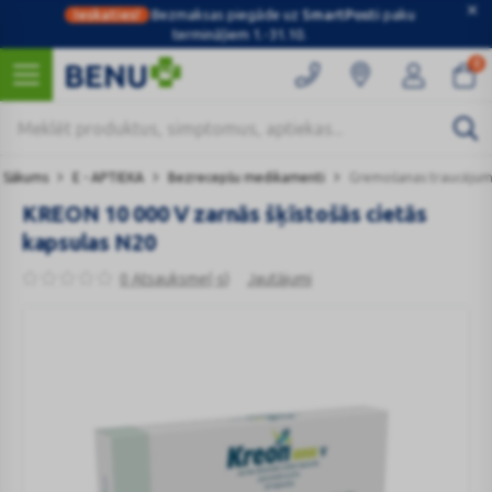
Ieskaties!
Bezmaksas piegāde uz
SmartPosti
paku
termināļiem 1.-31.10.
0
Sākums
E - APTIEKA
Bezrecepšu medikamenti
Gremošanas traucējum
KREON 10 000 V zarnās šķīstošās cietās
kapsulas N20
0 Atsauksme(-s)
Jautājumi