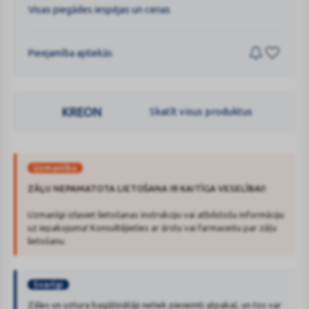
Visas piegādes iespējas un cenas
Pieejamība aptiekās
KREON
Skatīt visus produktus
Uzmanību
ZĀĻU NEPAMATOTA LIETOŠANA IR KAITĪGA VESELĪBAI!
Uzmanīgi izlasiet lietošanas instrukciju vai atbilstošu informāciju
uz iepakojuma! Konsultējieties ar ārstu vai farmaceitu par zāļu
lietošanu.
Svarīgi
Zāles un uztura bagātinātāji netiek pieņemti atpakaļ, un tos var